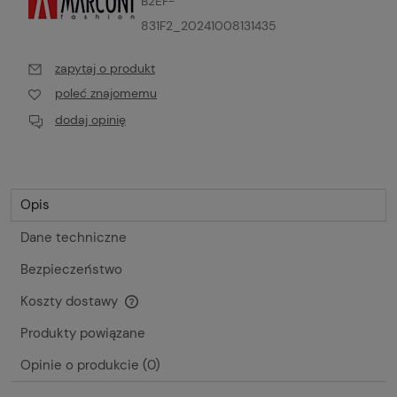
B2EF-
831F2_20241008131435
zapytaj o produkt
poleć znajomemu
dodaj opinię
Opis
Dane techniczne
Bezpieczeństwo
Koszty dostawy
Cena nie zawiera ewentualnych kosztów płatności
Produkty powiązane
Opinie o produkcie (0)