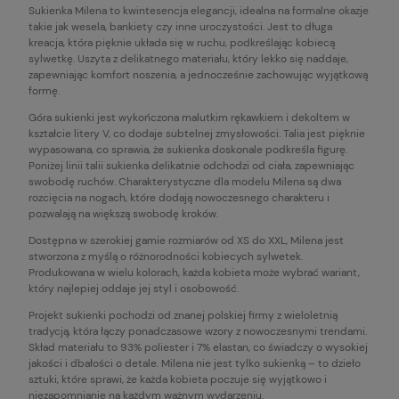
Sukienka Milena to kwintesencja elegancji, idealna na formalne okazje
takie jak wesela, bankiety czy inne uroczystości. Jest to długa
kreacja, która pięknie układa się w ruchu, podkreślając kobiecą
sylwetkę. Uszyta z delikatnego materiału, który lekko się naddaje,
zapewniając komfort noszenia, a jednocześnie zachowując wyjątkową
formę.
Góra sukienki jest wykończona malutkim rękawkiem i dekoltem w
kształcie litery V, co dodaje subtelnej zmysłowości. Talia jest pięknie
wypasowana, co sprawia, że sukienka doskonale podkreśla figurę.
Poniżej linii talii sukienka delikatnie odchodzi od ciała, zapewniając
swobodę ruchów. Charakterystyczne dla modelu Milena są dwa
rozcięcia na nogach, które dodają nowoczesnego charakteru i
pozwalają na większą swobodę kroków.
Dostępna w szerokiej gamie rozmiarów od XS do XXL, Milena jest
stworzona z myślą o różnorodności kobiecych sylwetek.
Produkowana w wielu kolorach, każda kobieta może wybrać wariant,
który najlepiej oddaje jej styl i osobowość.
Projekt sukienki pochodzi od znanej polskiej firmy z wieloletnią
tradycją, która łączy ponadczasowe wzory z nowoczesnymi trendami.
Skład materiału to 93% poliester i 7% elastan, co świadczy o wysokiej
jakości i dbałości o detale. Milena nie jest tylko sukienką – to dzieło
sztuki, które sprawi, że każda kobieta poczuje się wyjątkowo i
niezapomnianie na każdym ważnym wydarzeniu.