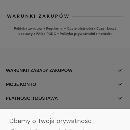
WARUNKI ZAKUPÓW
Polityka zwrotów
♦
Regulamin
♦
Opcje płatności
♦
Czas i koszt
dostawy
♦
FAQ
♦
RODO
♦
Polityka prywatności
♦
Kontakt
WARUNKI I ZASADY ZAKUPÓW
MOJE KONTO
PŁATNOŚCI I DOSTAWA
INFORMACJE
Dbamy o Twoją prywatność