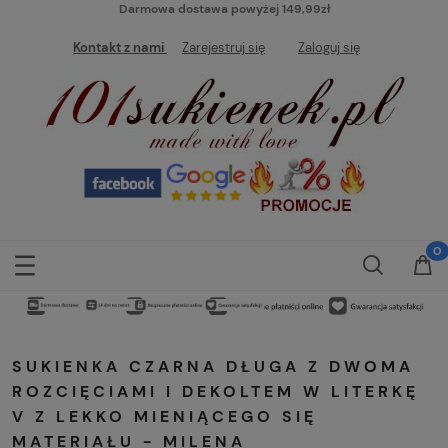
Darmowa dostawa powyżej 149,99zł
Kontakt z nami
Zarejestruj się
Zaloguj się
SUKIENKA CZARNA DŁUGA Z DWOMA
ROZCIĘCIAMI I DEKOLTEM W LITERKĘ
V Z LEKKO MIENIĄCEGO SIĘ
MATERIAŁU - MILENA