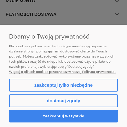
MOJE KONTO
PŁATNOŚCI I DOSTAWA
INFORMACJE
Dbamy o Twoją prywatność
Pliki cookies i pokrewne im technologie umożliwiają poprawne
działanie strony i pomagają nam dostosować ofertę do Twoich
potrzeb. Możesz zaakceptować wykorzystanie przez nas wszystkich
E-mail:
pl101sukienek@gmail.com
tych plików i przejść do sklepu lub dostosować użycie plików do
101sukienek.pl
swoich preferencji, wybierając opcję "Dostosuj zgody".
ul. Piotrkowska 317/11, Łódź 93-035, woj. łódzkie
Więcej o plikach cookies przeczytasz w naszej Polityce prywatności.
zaakceptuj tylko niezbędne
pokaż pełną wersję strony
dostosuj zgody
Sklep internetowy Shoper.pl
zaakceptuj wszystkie