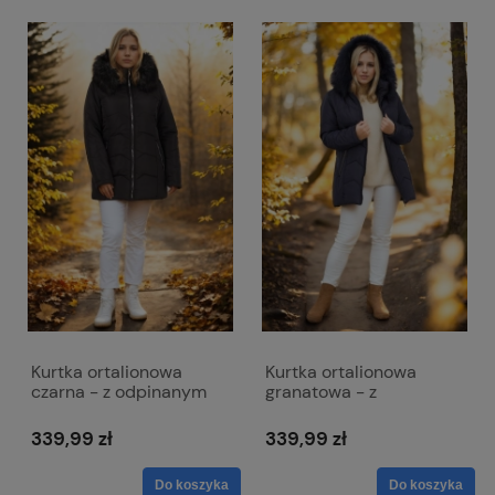
Kurtka ortalionowa
Kurtka ortalionowa
czarna - z odpinanym
granatowa - z
kapturem - Ania
odpinanym kapturem -
Ania
339,99 zł
339,99 zł
Do koszyka
Do koszyka