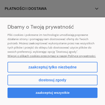
PŁATNOŚCI I DOSTAWA
INFORMACJE
Dbamy o Twoją prywatność
Pliki cookies i pokrewne im technologie umożliwiają poprawne
działanie strony i pomagają nam dostosować ofertę do Twoich
potrzeb. Możesz zaakceptować wykorzystanie przez nas wszystkich
E-mail:
pl101sukienek@gmail.com
tych plików i przejść do sklepu lub dostosować użycie plików do
101sukienek.pl
swoich preferencji, wybierając opcję "Dostosuj zgody".
ul. Piotrkowska 317/11, Łódź 93-035, woj. łódzkie
Więcej o plikach cookies przeczytasz w naszej Polityce prywatności.
zaakceptuj tylko niezbędne
pokaż pełną wersję strony
dostosuj zgody
Sklep internetowy Shoper.pl
zaakceptuj wszystkie