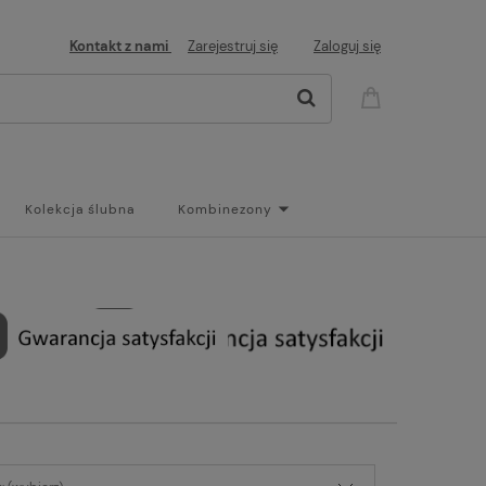
Kontakt z nami
Zarejestruj się
Zaloguj się
Kolekcja ślubna
Kombinezony
og