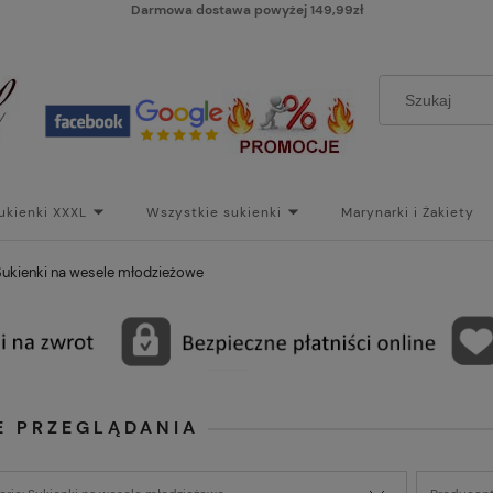
Darmowa dostawa powyżej 149,99zł
ukienki XXXL
Wszystkie sukienki
Marynarki i Żakiety
i
Paski
Koszt dostawy
Skontaktuj się z Nami!
Bl
Sukienki na wesele młodzieżowe
E PRZEGLĄDANIA