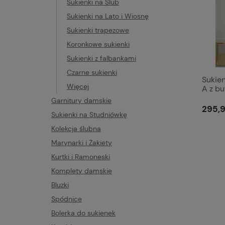
Sukienki na Ślub
Sukienki na Lato i Wiosnę
Sukienki trapezowe
Koronkowe sukienki
Sukienki z falbankami
Czarne sukienki
Sukien
Więcej
A z bu
Ameli
Garnitury damskie
295,9
Sukienki na Studniówkę
Kolekcja ślubna
Marynarki i Żakiety
Kurtki i Ramoneski
Komplety damskie
Bluzki
Spódnice
Bolerka do sukienek