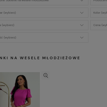
orie: Sukienki na wesele młodzieżowe
Producent
r: (wybierz)
Kolor: (wy
: (wybierz)
Cena: (wyb
ć: (wybierz)
ENKI NA WESELE MŁODZIEŻOWE