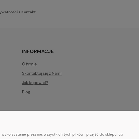
rywatności
♦
Kontakt
INFORMACJE
O firmie
Skontaktuj się z Nami!
Jak kupować?
Blog
wykorzystanie przez nas wszystkich tych plików i przejść do sklepu lub