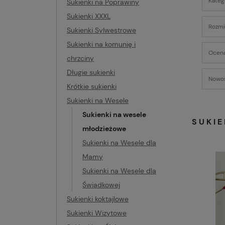
Kateg
Sukienki na Poprawiny
Sukienki XXXL
Rozmia
Sukienki Sylwestrowe
Sukienki na komunię i
Ocena
chrzciny
Długie sukienki
Nowoś
Krótkie sukienki
Sukienki na Wesele
Sukienki na wesele
SUKI
młodzieżowe
Sukienki na Wesele dla
Mamy
Sukienki na Wesele dla
Świadkowej
Sukienki koktajlowe
Sukienki Wizytowe