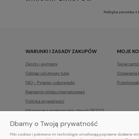
Polityka zwrotów
♦
WARUNKI I ZASADY ZAKUPÓW
MOJE K
Zwroty i wymiany
Twoje zamó
Odstąp od umowy tutaj
Ustawienia 
FAQ - Pytania i odpowiedzi
Przechowal
Regulamin sklepu internetowego
Polityka prywatności
Informacje o przetwarzaniu danych (RODO)
Dbamy o Twoją prywatność
Pliki cookies i pokrewne im technologie umożliwiają poprawne działanie s