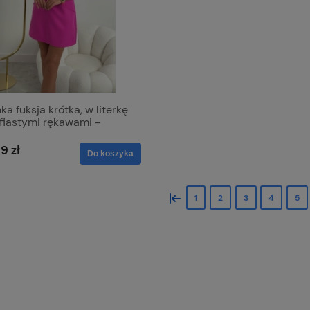
ka fuksja krótka, w literkę
fiastymi rękawami -
a
9 zł
Do koszyka
«
1
2
3
4
5