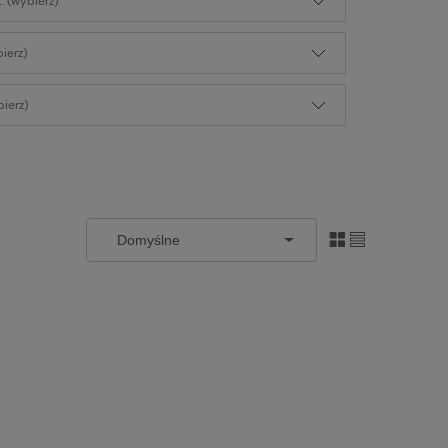
: (wybierz)
bierz)
ierz)