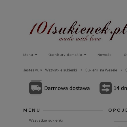
Menu
Garnitury damskie
Nowości
S
Torebki do sukienek
Promocje
Płaszcze/kurtk
Jesteś w:
»
Wszystkie sukienki
»
Sukienki na Wesele
»
MENU
OPCJ
Wszystkie sukienki