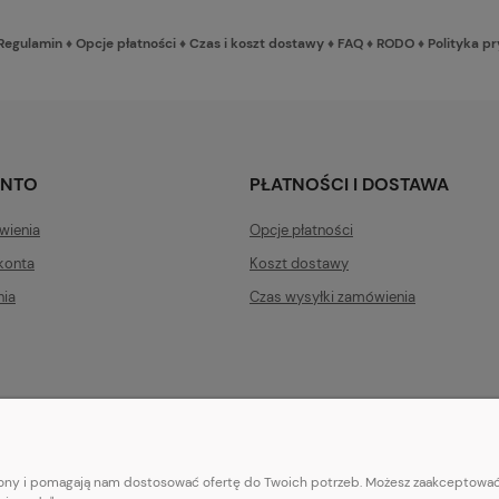
Regulamin
♦
Opcje płatności
♦
Czas i koszt dostawy
♦
FAQ
♦
RODO
♦
Polityka p
ONTO
PŁATNOŚCI I DOSTAWA
wienia
Opcje płatności
konta
Koszt dostawy
nia
Czas wysyłki zamówienia
trony i pomagają nam dostosować ofertę do Twoich potrzeb. Możesz zaakceptować 
E-mail:
pl101sukienek@gmail.com