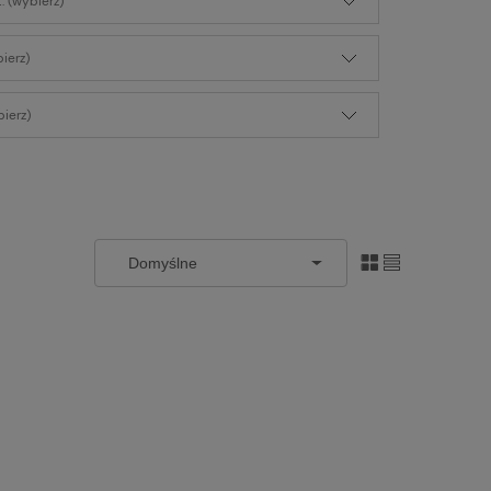
: (wybierz)
bierz)
ierz)