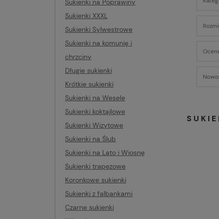
Katego
Sukienki na Poprawiny
Sukienki XXXL
Rozmia
Sukienki Sylwestrowe
Sukienki na komunię i
Ocena
chrzciny
Długie sukienki
Nowoś
Krótkie sukienki
Sukienki na Wesele
Sukienki koktajlowe
SUKIE
Sukienki Wizytowe
Sukienki na Ślub
Sukienki na Lato i Wiosnę
Sukienki trapezowe
Koronkowe sukienki
Sukienki z falbankami
Czarne sukienki