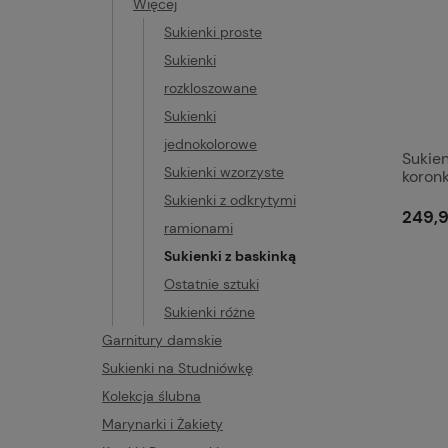
Więcej
Sukienki proste
Sukienki
rozkloszowane
Sukienki
jednokolorowe
Sukie
Sukienki wzorzyste
koron
nodze
Sukienki z odkrytymi
249,9
ramionami
Sukienki z baskinką
Ostatnie sztuki
Sukienki różne
Garnitury damskie
Sukienki na Studniówkę
Kolekcja ślubna
Marynarki i Żakiety