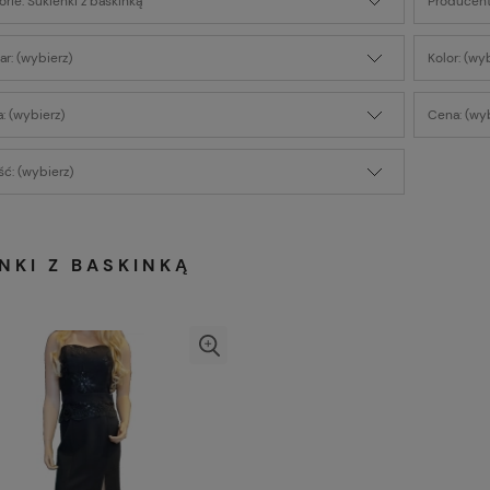
rie: Sukienki z baskinką
Producent
r: (wybierz)
Kolor: (wy
: (wybierz)
Cena: (wyb
ć: (wybierz)
NKI Z BASKINKĄ