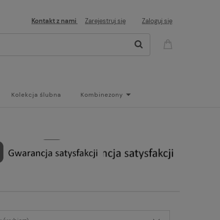
Kontakt z nami
Zarejestruj się
Zaloguj się
Kolekcja ślubna
Kombinezony
og