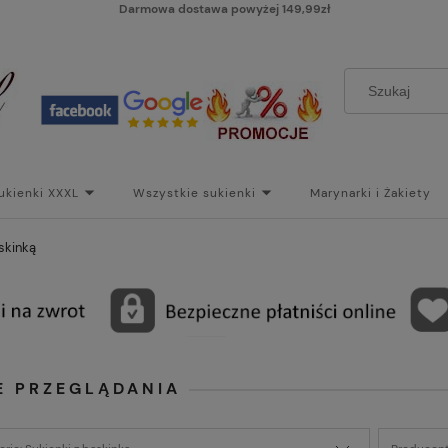
Darmowa dostawa powyżej 149,99zł
ukienki XXXL
Wszystkie sukienki
Marynarki i Żakiety
i
Paski
Koszt dostawy
Skontaktuj się z Nami!
Bl
askinką
E PRZEGLĄDANIA