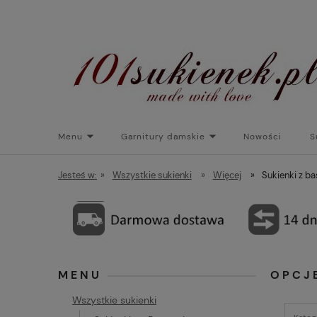
Menu
Garnitury damskie
Nowości
S
Torebki do sukienek
Promocje
Płaszcze/kurtk
Jesteś w:
»
Wszystkie sukienki
»
Więcej
»
Sukienki z b
MENU
OPCJ
Wszystkie sukienki