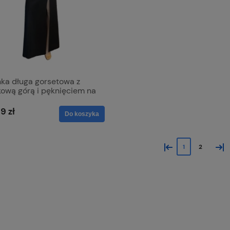
nka długa gorsetowa z
kową górą i pęknięciem na
 - Loren czarna
9 zł
Do koszyka
«
»
1
2