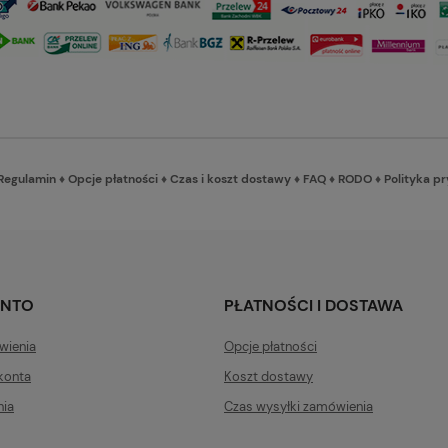
Regulamin
♦
Opcje płatności
♦
Czas i koszt dostawy
♦
FAQ
♦
RODO
♦
Polityka p
ONTO
PŁATNOŚCI I DOSTAWA
wienia
Opcje płatności
konta
Koszt dostawy
nia
Czas wysyłki zamówienia