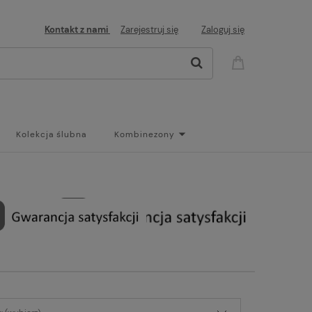
Kontakt z nami
Zarejestruj się
Zaloguj się
Kolekcja ślubna
Kombinezony
og