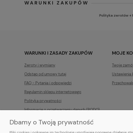
WARUNKI ZAKUPÓW
Polityka zwrotów
♦
WARUNKI I ZASADY ZAKUPÓW
MOJE K
Zwroty i wymiany
Twoje zamó
Odstąp od umowy tutaj
Ustawienia 
FAQ - Pytania i odpowiedzi
Przechowal
Regulamin sklepu internetowego
Polityka prywatności
Informacje o przetwarzaniu danych (RODO)
Dbamy o Twoją prywatność
Pliki cookies i pokrewne im technologie umożliwiają poprawne działanie s