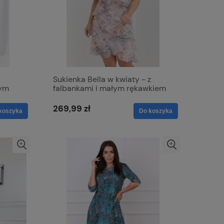
Sukienka Bella w kwiaty - z
wym
falbankami i małym rękawkiem
ca
269,99 zł
koszyka
Do koszyka