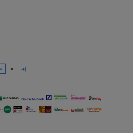
»
10
11