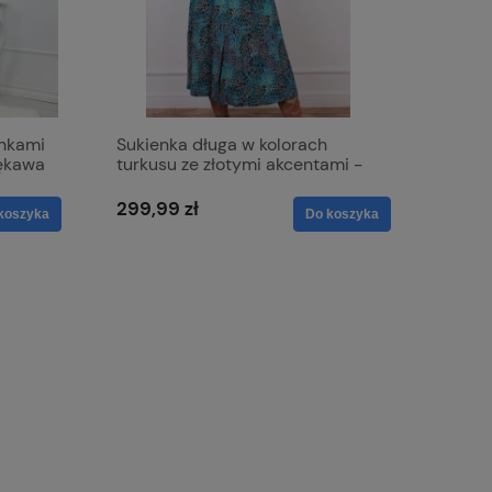
ankami
Sukienka długa w kolorach
rękawa
turkusu ze złotymi akcentami -
Etna
299,99 zł
koszyka
Do koszyka