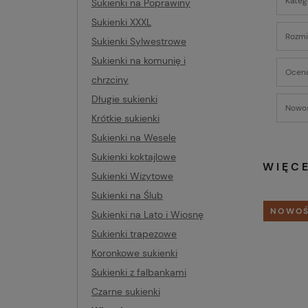
Kateg
Sukienki na Poprawiny
Sukienki XXXL
Rozmia
Sukienki Sylwestrowe
Sukienki na komunię i
Ocena
chrzciny
Długie sukienki
Nowoś
Krótkie sukienki
Sukienki na Wesele
Sukienki koktajlowe
WIĘC
Sukienki Wizytowe
Sukienki na Ślub
NOWO
Sukienki na Lato i Wiosnę
Sukienki trapezowe
Koronkowe sukienki
Sukienki z falbankami
Czarne sukienki