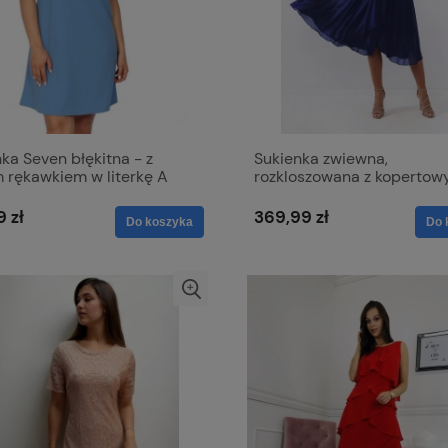
ka Seven błękitna - z
Sukienka zwiewna,
 rękawkiem w literkę A
rozkloszowana z koperto
dekoltem - Viki połyskują
zieleń granatowa
9 zł
369,99 zł
Do koszyka
Do 