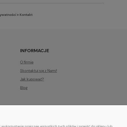
rywatności
♦
Kontakt
INFORMACJE
O firmie
Skontaktuj się z Nami!
Jak kupować?
Blog
wykorzystanie przez nas wszystkich tych plików i przejść do sklepu lub