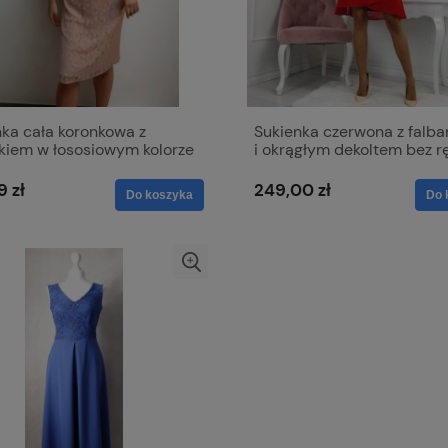
nka cała koronkowa z
Sukienka czerwona z falb
kiem w łososiowym kolorze
i okrągłym dekoltem bez 
- Bella
9 zł
249,00 zł
Do koszyka
Do 