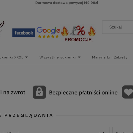
Darmowa dostawa powyżej 149,99zł
ukienki XXXL
Wszystkie sukienki
Marynarki i Żakiety
i
Paski
Koszt dostawy
Skontaktuj się z Nami!
Bl
E PRZEGLĄDANIA