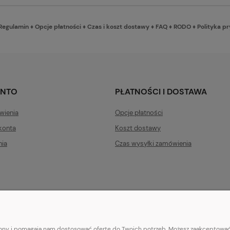
Regulamin
♦
Opcje płatności
♦
Czas i koszt dostawy
♦
FAQ
♦
RODO
♦
Polityka p
ONTO
PŁATNOŚCI I DOSTAWA
wienia
Opcje płatności
konta
Koszt dostawy
nia
Czas wysyłki zamówienia
trony i pomagają nam dostosować ofertę do Twoich potrzeb. Możesz zaakceptować 