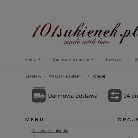
Menu
Garnitury damskie
Nowości
S
Torebki do sukienek
Promocje
Płaszcze/kurtk
Jesteś w:
»
Wszystkie sukienki
»
Więcej
MENU
OPCJ
Wszystkie sukienki