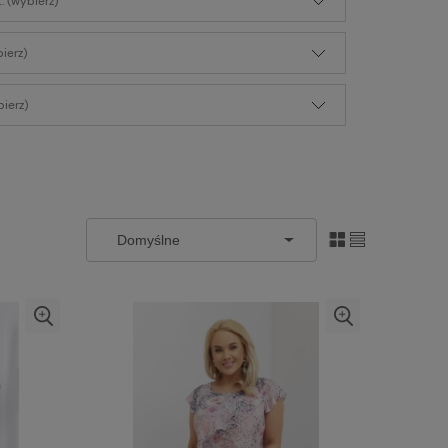
: (wybierz)
bierz)
ierz)