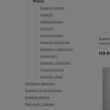
Więcej
Sukienki proste
Sukienki
rozkloszowane
Sukienki
jednokolorowe
Sukien
Sukienki wzorzyste
małym
Sukienki z odkrytymi
139,9
ramionami
Sukienki z baskinką
Ostatnie sztuki
Sukienki różne
Garnitury damskie
Sukienki na Studniówkę
Kolekcja ślubna
Marynarki i Żakiety