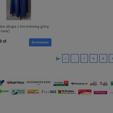
nka długa z koronkową górą
rowa)
9 zł
Do koszyka
«
1
...
7
8
9