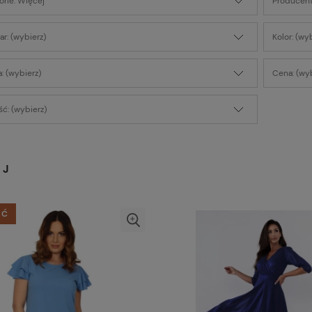
orie: Więcej
Producent
r: (wybierz)
Kolor: (wy
: (wybierz)
Cena: (wyb
ć: (wybierz)
EJ
ŚĆ