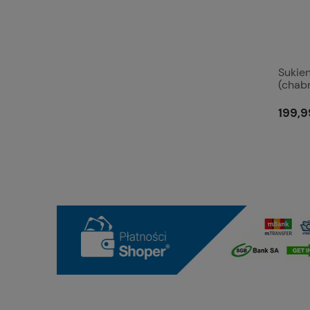
Sukie
(chab
199,9