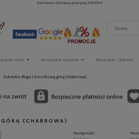
Darmowa dostawa powyżej 149,99zł
ukienki XXXL
Wszystkie sukienki
Marynarki i Żakiety
i
Paski
Koszt dostawy
Skontaktuj się z Nami!
Bl
»
Sukienka długa z koronkową górą (chabrowa)
 GÓRĄ (CHABROWA)
Dostępność:
Wysy