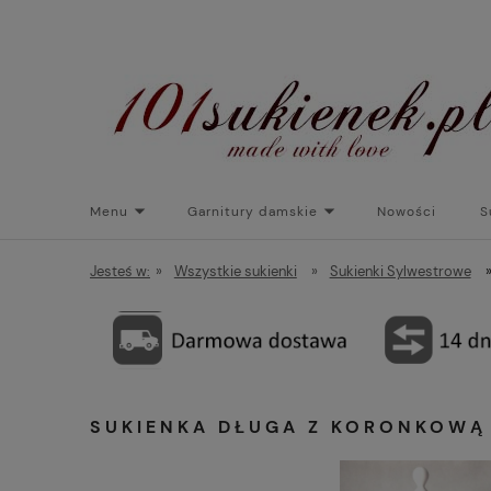
Menu
Garnitury damskie
Nowości
S
Torebki do sukienek
Promocje
Płaszcze/kurtk
Jesteś w:
»
Wszystkie sukienki
»
Sukienki Sylwestrowe
SUKIENKA DŁUGA Z KORONKOWĄ