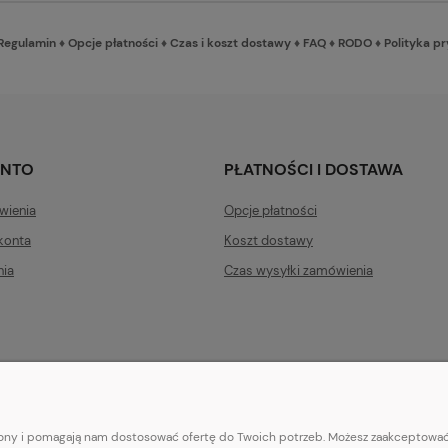
Regulamin
♦
Opcje płatności
♦
Czas i koszt dostawy
♦
FAQ
♦
RODO
♦
Polityka p
ONTO
PŁATNOŚCI I DOSTAWA
wienia
Opcje płatności
konta
Koszt dostawy
nia
Czas wysyłki zamówienia
trony i pomagają nam dostosować ofertę do Twoich potrzeb. Możesz zaakceptować 
E-mail:
pl101sukienek@gmail.com