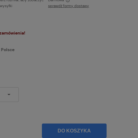
erz rozmiar, aby zobaczyć
Darmowa
 wysyłki
sprawdź formy dostawy
ie zawiera ewentualnych kosztów
ci
 zamówienia!
 Polsce
DO KOSZYKA