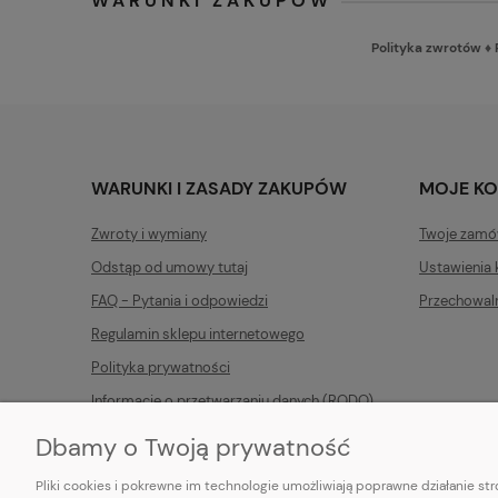
WARUNKI ZAKUPÓW
Polityka zwrotów
♦
WARUNKI I ZASADY ZAKUPÓW
MOJE K
Zwroty i wymiany
Twoje zamó
Odstąp od umowy tutaj
Ustawienia 
FAQ - Pytania i odpowiedzi
Przechowal
Regulamin sklepu internetowego
Polityka prywatności
Informacje o przetwarzaniu danych (RODO)
Dbamy o Twoją prywatność
Pliki cookies i pokrewne im technologie umożliwiają poprawne działanie s