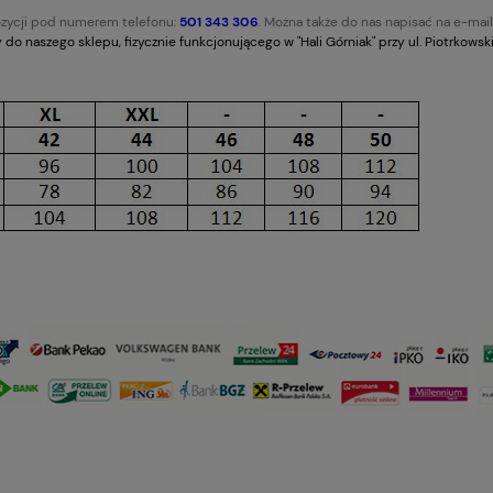
zycji pod numerem telefonu:
501 343 306
. Można także do nas napisać na e-mail
o naszego sklepu, fizycznie funkcjonującego w "Hali Górniak" przy ul. Piotrkowskiej