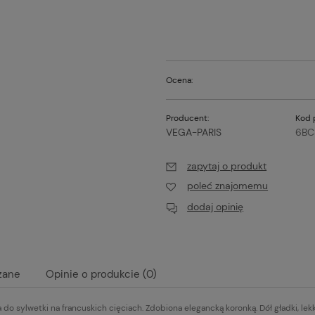
Ocena:
Producent:
Kod 
VEGA-PARIS
6BC
zapytaj o produkt
poleć znajomemu
dodaj opinię
zane
Opinie o produkcie (0)
do sylwetki na francuskich cięciach. Zdobiona elegancką koronką. Dół gładki, lekk
alnych kosztów