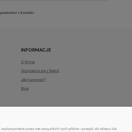
rywatności
♦
Kontakt
INFORMACJE
O firmie
Skontaktuj się z Nami!
Jak kupować?
Blog
wykorzystanie przez nas wszystkich tych plików i przejść do sklepu lub