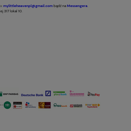
a:
mylittleheavenpl@gmail.com
bądź na
Messengera
.
 317 lokal 10.