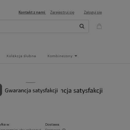
Kontakt z nami
Zarejestruj się
Zaloguj się
Kolekcja ślubna
Kombinezony
og
łka w:
Dostawa: