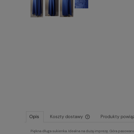
Opis
Koszty dostawy
Produkty powią
Piękna długa sukienka. Idealna na dużą imprezę. Góra pasowana 
Cena nie zawiera ewentu