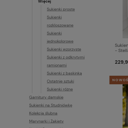
Więcej
Sukienki proste
Sukienki
rozkloszowane
Sukienki
jednokolorowe
Sukien
Sukienki wzorzyste
- Stel
Sukienki z odkrytymi
229,9
ramionami
Sukienki z baskinką
NOWO
Ostatnie sztuki
Sukienki różne
Garnitury damskie
Sukienki na Studniówkę
Kolekcja ślubna
Marynarki i Żakiety