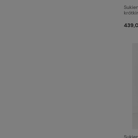
Sukien
krótk
metal
439,0
Sukie