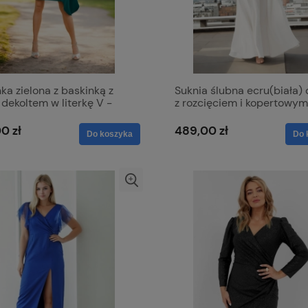
ka zielona z baskinką z
Suknia ślubna ecru(biała) 
 dekoltem w literkę V -
z rozcięciem i kopertowym
ia
dekoltem - Afrodyta
0 zł
489,00 zł
Do koszyka
Do 