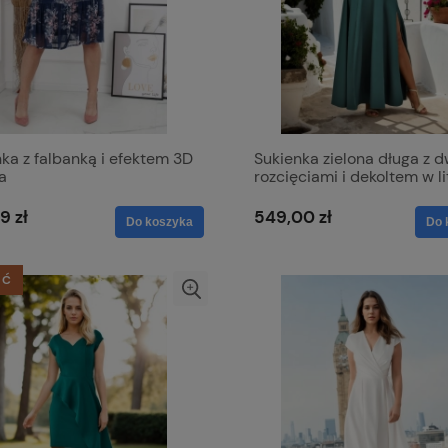
ka z falbanką i efektem 3D
Sukienka zielona długa z
la
rozcięciami i dekoltem w l
V z lekko mieniącego się
materiału - Milena
9 zł
549,00 zł
Do koszyka
Do 
ŚĆ