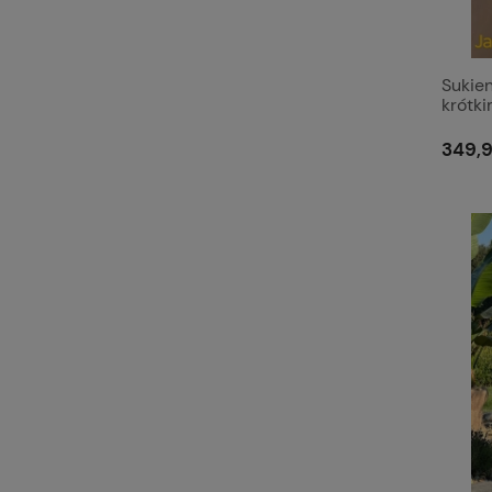
Sukie
krótk
349,9