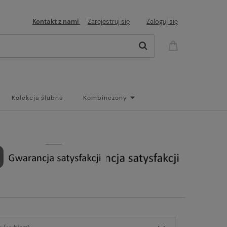
Kontakt z nami
Zarejestruj się
Zaloguj się
Kolekcja ślubna
Kombinezony
og