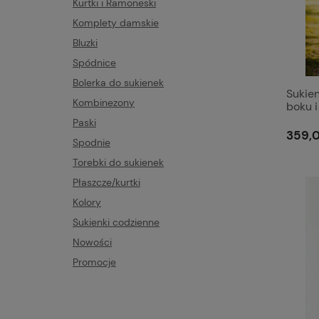
Kurtki i Ramoneski
Komplety damskie
Bluzki
Spódnice
Bolerka do sukienek
Sukien
Kombinezony
boku i
Victor
Paski
359,0
Spodnie
Torebki do sukienek
Płaszcze/kurtki
Kolory
Sukienki codzienne
Nowości
Promocje