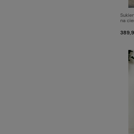
Sukien
na ci
różam
389,9