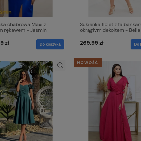
nka chabrowa Maxi z
Sukienka fiolet z falbankam
im rękawem - Jasmin
okrągłym dekoltem - Bella
9 zł
269,99 zł
Do koszyka
Do 
NOWOŚĆ