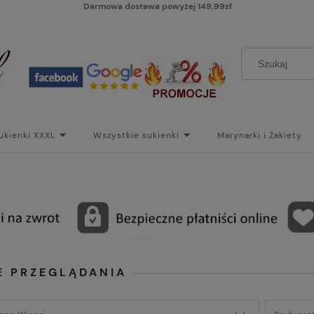
Darmowa dostawa powyżej 149,99zł
ukienki XXXL
Wszystkie sukienki
Marynarki i Żakiety
i
Paski
Koszt dostawy
Skontaktuj się z Nami!
Bl
E PRZEGLĄDANIA