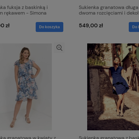
ka fuksja z baskinką i
Sukienka granatowa długa
im rękawem - Simona
dwoma rozcięciami i deko
ik
literkę V z lekko mieniąceg
materiału - Milena
0 zł
549,00 zł
Do koszyka
Do 
nka granatowa w kwiaty z
Sukienka granatowa z bask