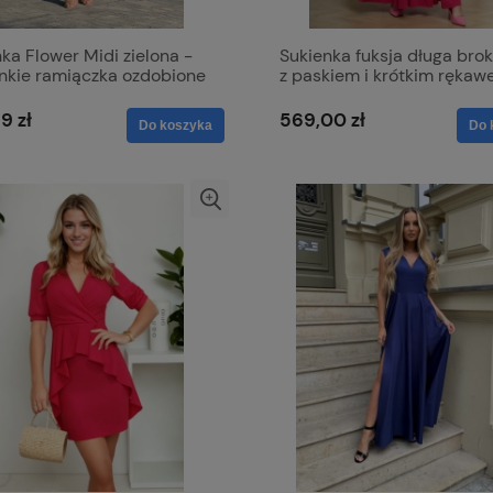
ka Flower Midi zielona -
Sukienka fuksja długa bro
enkie ramiączka ozdobione
z paskiem i krótkim rękaw
i
Alice
9 zł
569,00 zł
Do koszyka
Do 