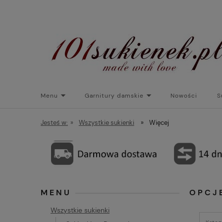
Menu
Garnitury damskie
Nowości
S
Torebki do sukienek
Promocje
Płaszcze/kurtk
Jesteś w:
»
Wszystkie sukienki
»
Więcej
MENU
OPCJ
Wszystkie sukienki