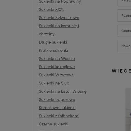
Kateg
Sukienki na Poprawiny
Sukienki XXXL
Rozmia
Sukienki Sylwestrowe
Sukienki na komunię i
Ocena
chrzciny
Długie sukienki
Nowoś
Krótkie sukienki
Sukienki na Wesele
Sukienki koktajlowe
WIĘC
Sukienki Wizytowe
Sukienki na Ślub
Sukienki na Lato i Wiosnę
Sukienki trapezowe
Koronkowe sukienki
Sukienki z falbankami
Czarne sukienki