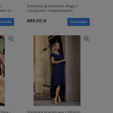
 z
Sukienka granatowa długa z
ltem w
rozcięciem i kopertowym
o się
dekoltem - Afrodyta
489,00 zł
koszyka
Do koszyka
inką i
Sukienka granatowa z długim