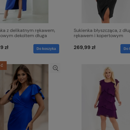
nka z delikatnym rękawem,
Sukienka błyszcząca, z dł
towym dekoltem długa
rękawem i kopertowym
- Karina chabrowa
dekoltem - Elena czarna
9 zł
269,99 zł
Do koszyka
Do 
ŚĆ