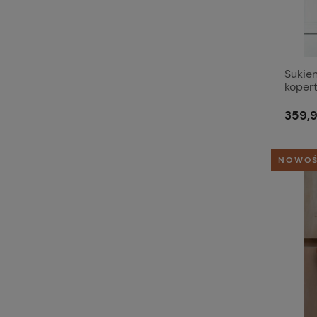
Sukie
koper
MAXI 
359,9
NOWO