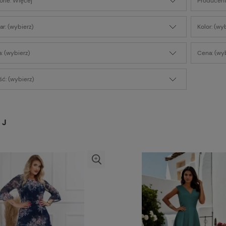
orie: Więcej
Producent
r: (wybierz)
Kolor: (wy
: (wybierz)
Cena: (wyb
ć: (wybierz)
EJ