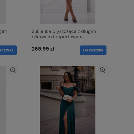
ugim
Sukienka błyszcząca z długim
rękawem i kopertowym
dekoltem - Elena brązowa
269,99 zł
koszyka
Do koszyka