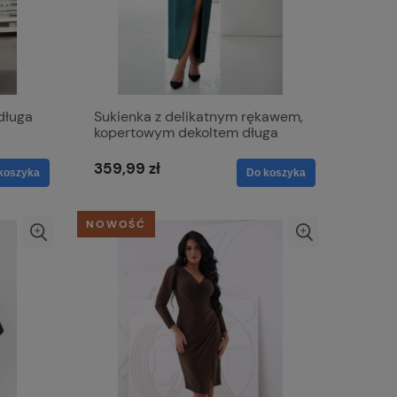
długa
Sukienka z delikatnym rękawem,
kopertowym dekoltem długa
MAXI - Karina butelkowa zieleń
359,99 zł
koszyka
Do koszyka
NOWOŚĆ