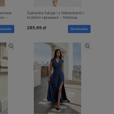
katowa
Sukienka fuksja i z falbankami i
em -
krótkim rękawem - Melissa
285,99 zł
koszyka
Do koszyka