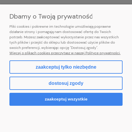
INFORMACJE
Dbamy o Twoją prywatność
Pliki cookies i pokrewne im technologie umożliwiają poprawne
działanie strony i pomagają nam dostosować ofertę do Twoich
potrzeb. Możesz zaakceptować wykorzystanie przez nas wszystkich
E-mail:
pl101sukienek@gmail.com
tych plików i przejść do sklepu lub dostosować użycie plików do
101sukienek.pl
swoich preferencji, wybierając opcję "Dostosuj zgody".
ul. Piotrkowska 317/11, Łódź 93-035, woj. łódzkie
Więcej o plikach cookies przeczytasz w naszej Polityce prywatności.
zaakceptuj tylko niezbędne
pokaż pełną wersję strony
dostosuj zgody
Sklep internetowy Shoper.pl
zaakceptuj wszystkie