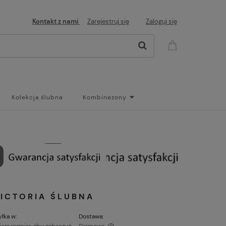
Kontakt z nami
Zarejestruj się
Zaloguj się
Kolekcja ślubna
Kombinezony
og
VICTORIA ŚLUBNA
łka w:
Dostawa: