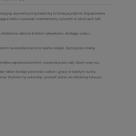
 finezyjną, asymetryczną baskinką to kreacja pięknie dopasowana
lające lekko tuszować mankamenty sylwetki w okolicach talii.
delikatnie zakryte krótkim rękawkiem, dodając uroku i
rem na wesela oraz inne ważne okazje. Szyta przez znaną
riałów zapewnia komfort noszenia przez cały dzień oraz noc.
ale także dodaje pewności siebie i gracji w każdym ruchu.
enia. Wybierz tę sukienkę i pozwól sobie na odrobinę luksusu