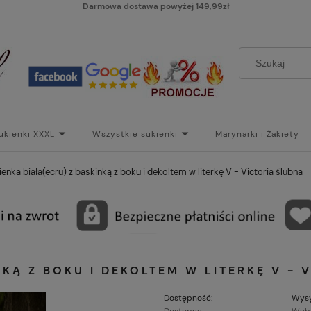
Darmowa dostawa powyżej 149,99zł
ukienki XXXL
Wszystkie sukienki
Marynarki i Żakiety
i
Paski
Koszt dostawy
Skontaktuj się z Nami!
Bl
ienka biała(ecru) z baskinką z boku i dekoltem w literkę V - Victoria ślubna
NKĄ Z BOKU I DEKOLTEM W LITERKĘ V - 
Dostępność:
Wysy