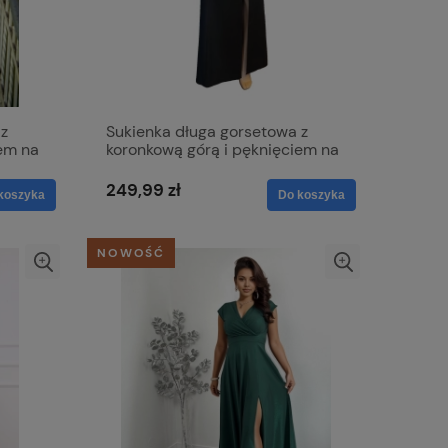
 z
Sukienka długa gorsetowa z
iem na
koronkową górą i pęknięciem na
nodze - Loren czarna
249,99 zł
koszyka
Do koszyka
NOWOŚĆ