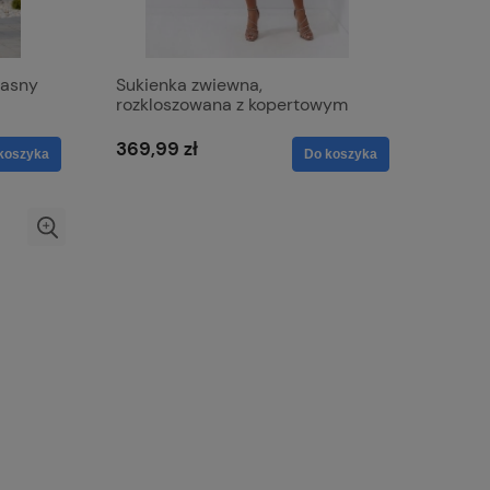
jasny
Sukienka zwiewna,
rozkloszowana z kopertowym
dekoltem - Viki połyskująca
zieleń granatowa
369,99 zł
koszyka
Do koszyka