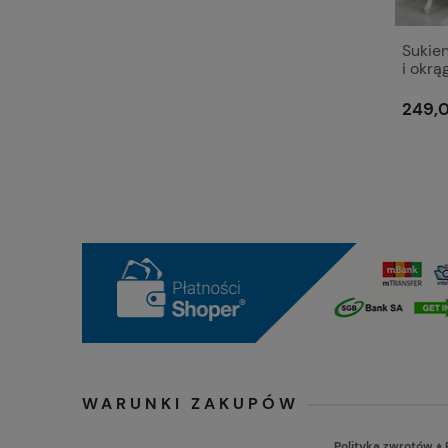
Sukie
i okr
- Bell
249,0
WARUNKI ZAKUPÓW
Polityka zwrotów
♦