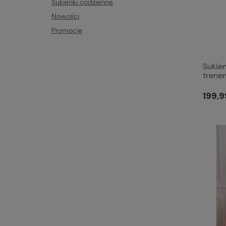
Sukienki codzienne
Nowości
Promocje
Sukie
trenem
199,9