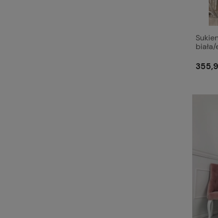
Sukie
biała/
odkry
355,9