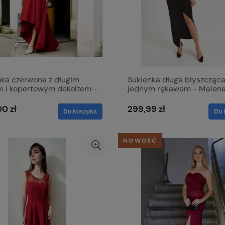
nka czerwona z długim
Sukienka długa błyszcząca
m i kopertowym dekoltem -
jednym rękawem - Malen
a
czarna
0 zł
299,99 zł
Do koszyka
Do 
NOWOŚĆ