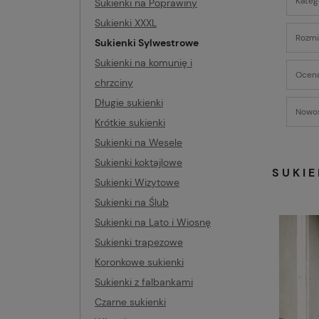
Kateg
Sukienki na Poprawiny
Sukienki XXXL
Rozmia
Sukienki Sylwestrowe
Sukienki na komunię i
Ocena
chrzciny
Długie sukienki
Nowoś
Krótkie sukienki
Sukienki na Wesele
Sukienki koktajlowe
SUKI
Sukienki Wizytowe
Sukienki na Ślub
Sukienki na Lato i Wiosnę
Sukienki trapezowe
Koronkowe sukienki
Sukienki z falbankami
Czarne sukienki