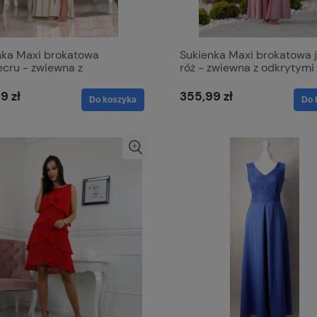
nka Maxi brokatowa
Sukienka Maxi brokatowa 
ecru - zwiewna z
róż - zwiewna z odkrytymi
tymi ramionami - Salma
ramionami - Salma
9 zł
355,99 zł
Do koszyka
Do 