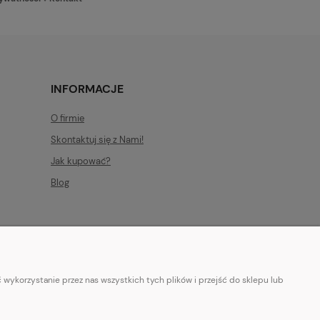
INFORMACJE
O firmie
Skontaktuj się z Nami!
Jak kupować?
Blog
wykorzystanie przez nas wszystkich tych plików i przejść do sklepu lub