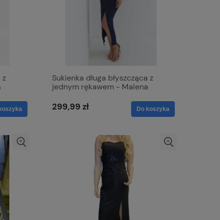
 z
Sukienka długa błyszcząca z
a
jednym rękawem - Malena
granatowa
299,99 zł
koszyka
Do koszyka