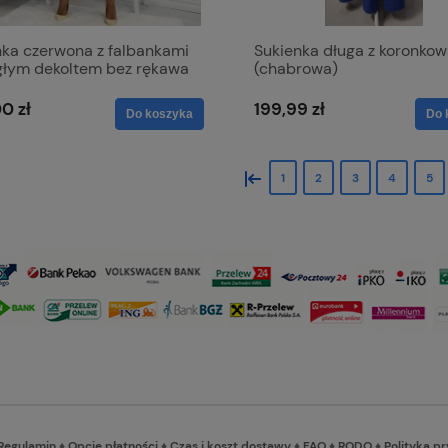
nka czerwona z falbankami
Sukienka długa z koronkow
ągłym dekoltem bez rękawa
(chabrowa)
a
0 zł
199,99 zł
Do koszyka
Do 
«
1
2
3
4
5
Regulamin
♦
Opcje płatności
♦
Czas i koszt dostawy
♦
FAQ
♦
RODO
♦
Polityka p