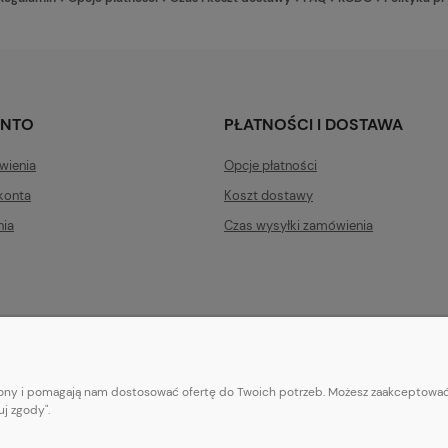
ONTO
PŁATNOŚCI I DOSTAWA
wienia
Opcje płatności
konta
Koszt dostawy
nia
Czas wysyłki zamówienia
trony i pomagają nam dostosować ofertę do Twoich potrzeb. Możesz zaakceptować 
E-mail:
pl101sukienek@gmail.com
j zgody".
101sukienek.pl
ul. Piotrkowska 317/11, Łódź 93-035, woj. łódzkie