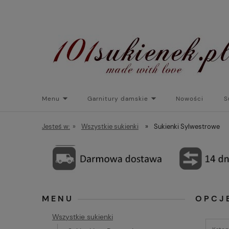
Menu
Garnitury damskie
Nowości
S
Torebki do sukienek
Promocje
Płaszcze/kurtk
Jesteś w:
»
Wszystkie sukienki
»
Sukienki Sylwestrowe
MENU
OPCJ
Wszystkie sukienki