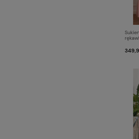
Sukie
rękaw
dekolt
349,9