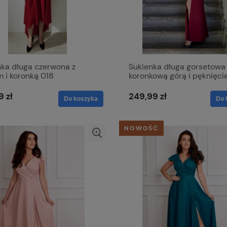
nka długa czerwona z
Sukienka długa gorsetowa
 i koronką 018
koronkową górą i pęknięc
nodze - Loren bordowa
9 zł
249,99 zł
Do koszyka
Do 
NOWOŚĆ