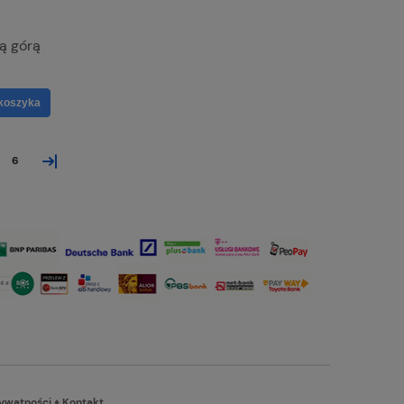
ą górą
koszyka
»
6
rywatności
♦
Kontakt