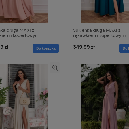
nka długa MAXI z
Sukienka długa MAXI z
kiem i kopertowym
rękawkiem i kopertowym
em - Wiktoria róż
dekoltem - Wiktoria zielon
9 zł
349,99 zł
Do koszyka
Do 