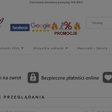
Darmowa dostawa powyżej 149,99zł
ukienki XXXL
Wszystkie sukienki
Marynarki i Żakiety
i
Paski
Koszt dostawy
Skontaktuj się z Nami!
Bl
E PRZEGLĄDANIA