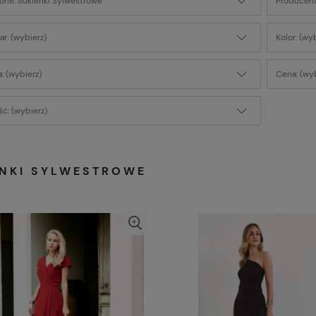
orie: Sukienki Sylwestrowe
Producent
r: (wybierz)
Kolor: (wy
: (wybierz)
Cena: (wyb
ć: (wybierz)
ENKI SYLWESTROWE