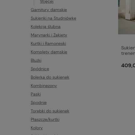
Więcej
Garnitury damskie
Sukienki na Studniówkę
Kolekcja ślubna
Marynarki i Żakiety
Kurtki i Ramoneski
Sukie
Komplety damskie
trene
Selen
Bluzki
409,0
Spódnice
Bolerka do sukienek
Kombinezony
Paski
Spodnie
Torebki do sukienek
Płaszcze/kurtki
Kolory