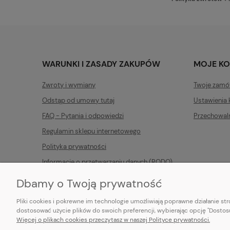
WARUNKI I ZASADY ZAKUPÓW
MOJE K
Zwroty i wymiany
Twoje zamó
Odstąp od umowy tutaj
Ustawienia 
FAQ - Pytania i odpowiedzi
Przechowal
Regulamin sklepu internetowego
Polityka prywatności
Informacje o przetwarzaniu danych (RODO)
Dbamy o Twoją prywatność
Pliki cookies i pokrewne im technologie umożliwiają poprawne działanie s
dostosować użycie plików do swoich preferencji, wybierając opcję "Dostosu
Więcej o plikach cookies przeczytasz w naszej Polityce prywatności.