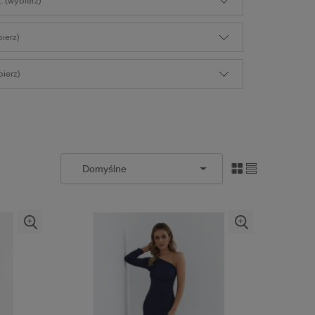
: (wybierz)
bierz)
ierz)