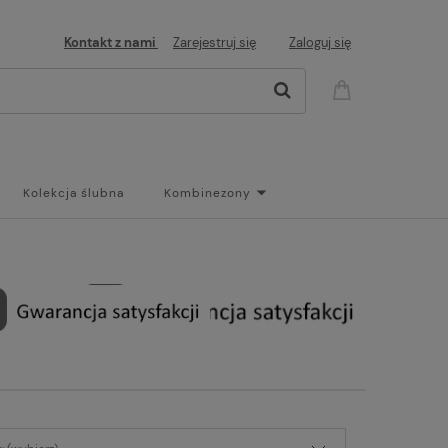
Kontakt z nami
Zarejestruj się
Zaloguj się
Kolekcja ślubna
Kombinezony
og