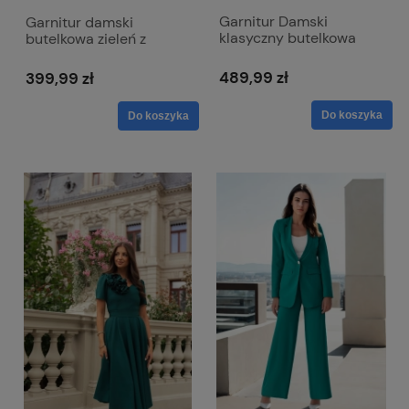
Garnitur Damski
Garnitur damski
klasyczny butelkowa
butelkowa zieleń z
zieleń na jeden guzik ze
prostą marynarką i
spodniami w kant -
spodniami w gumkę -
489,99 zł
399,99 zł
Melani
Mia
Do koszyka
Do koszyka