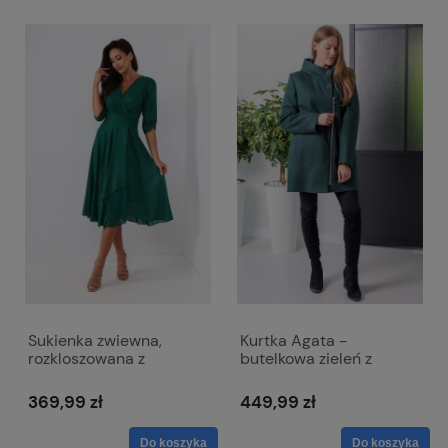
Sukienka zwiewna,
Kurtka Agata -
rozkloszowana z
butelkowa zieleń z
kopertowym dekoltem -
kapturem i zapięciem na
Viki połyskująca zieleń
suwak
369,99 zł
449,99 zł
Do koszyka
Do koszyka