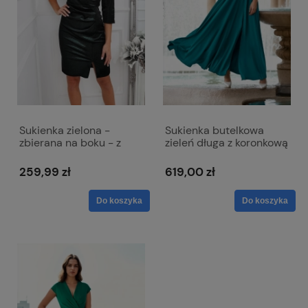
Sukienka zielona -
Sukienka butelkowa
zbierana na boku - z
zieleń długa z koronkową
łezką w dekolcie -Inez
górą i krótkim
rękawkiem - Paula
259,99 zł
619,00 zł
Do koszyka
Do koszyka