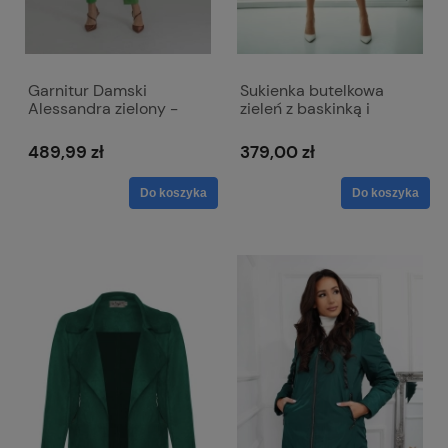
Garnitur Damski
Sukienka butelkowa
Alessandra zielony -
zieleń z baskinką i
klasyczny dwurzędowy
kopertowym dekoltem -
Simona
489,99 zł
379,00 zł
Do koszyka
Do koszyka