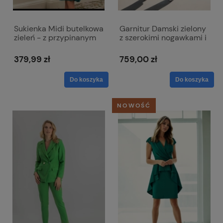
Sukienka Midi butelkowa
Garnitur Damski zielony
zieleń - z przypinanym
z szerokimi nogawkami i
kwiatem Rubi
długą marynarką -
Claire
379,99 zł
759,00 zł
Do koszyka
Do koszyka
NOWOŚĆ