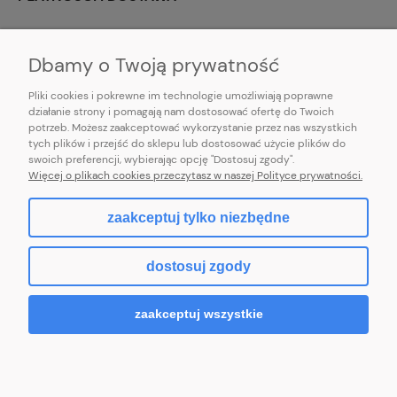
INFORMACJE
Dbamy o Twoją prywatność
Pliki cookies i pokrewne im technologie umożliwiają poprawne
działanie strony i pomagają nam dostosować ofertę do Twoich
potrzeb. Możesz zaakceptować wykorzystanie przez nas wszystkich
E-mail:
pl101sukienek@gmail.com
tych plików i przejść do sklepu lub dostosować użycie plików do
101sukienek.pl
swoich preferencji, wybierając opcję "Dostosuj zgody".
ul. Piotrkowska 317/11, Łódź 93-035, woj. łódzkie
Więcej o plikach cookies przeczytasz w naszej Polityce prywatności.
zaakceptuj tylko niezbędne
pokaż pełną wersję strony
dostosuj zgody
Sklep internetowy Shoper.pl
zaakceptuj wszystkie