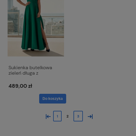
Sukienka butelkowa
zieleń długa z
rozcięciem i
kopertowym dekoltem -
489,00 zł
Afrodyta
Do koszyka
«
»
1
2
3