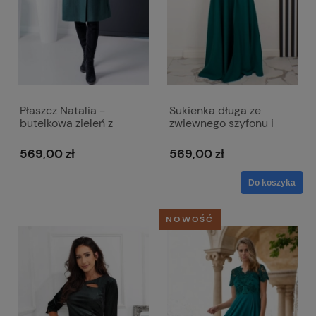
Płaszcz Natalia -
Sukienka długa ze
butelkowa zieleń z
zwiewnego szyfonu i
kołnierzem
gładkiego materiału -
Laura zielona
569,00 zł
569,00 zł
Do koszyka
NOWOŚĆ