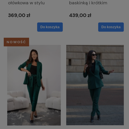
ołówkowa w stylu
baskinką i krótkim
tulipana - Coco
rękawem - Simona
metalik
369,00 zł
439,00 zł
Do koszyka
Do koszyka
NOWOŚĆ