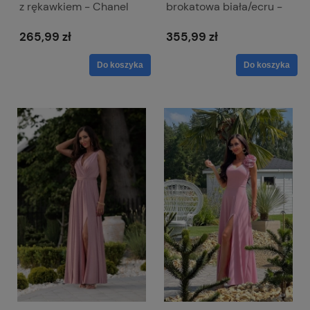
z rękawkiem - Chanel
brokatowa biała/ecru -
zwiewna z odkrytymi
ramionami - Salma
265,99 zł
355,99 zł
Do koszyka
Do koszyka