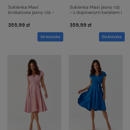
Sukienka Maxi
Sukienka Maxi jasny róż
brokatowa jasny róż -
- z dopinanym kwiatem i
zwiewna z odkrytymi
rozcięciem - Anabel
ramionami - Salma
355,99 zł
359,99 zł
Do koszyka
Do koszyka