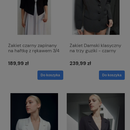
Żakiet czarny zapinany
Żakiet Damski klasyczny
na haftkę z rękawem 3/4
na trzy guziki - czarny
- Lola
Emma
189,99 zł
239,99 zł
Do koszyka
Do koszyka