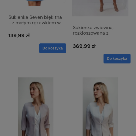
Sukienka Seven błękitna
- z małym rękawkiem w
Sukienka zwiewna,
literkę A
rozkloszowana z
139,99 zł
kopertowym dekoltem -
Viki połyskująca zieleń
369,99 zł
Do koszyka
granatowa
Do koszyka