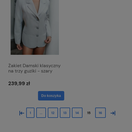
Żakiet Damski klasyczny
na trzy guziki - szary
Emma
239,99 zł
Do koszyka
«
»
1
...
12
13
14
15
16