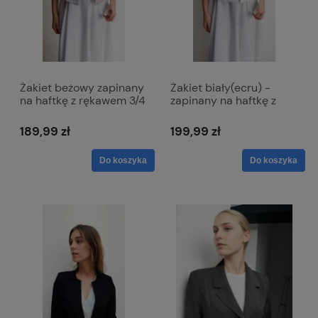
Żakiet beżowy zapinany
Żakiet biały(ecru) -
na haftkę z rękawem 3/4
zapinany na haftkę z
- Lola
rękawem 3/4 - Lola
189,99 zł
199,99 zł
Do koszyka
Do koszyka