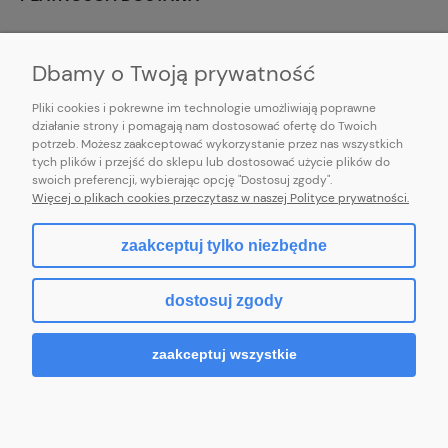
INFORMACJE
Dbamy o Twoją prywatność
Pliki cookies i pokrewne im technologie umożliwiają poprawne
działanie strony i pomagają nam dostosować ofertę do Twoich
potrzeb. Możesz zaakceptować wykorzystanie przez nas wszystkich
E-mail:
pl101sukienek@gmail.com
tych plików i przejść do sklepu lub dostosować użycie plików do
101sukienek.pl
swoich preferencji, wybierając opcję "Dostosuj zgody".
ul. Piotrkowska 317/11, Łódź 93-035, woj. łódzkie
Więcej o plikach cookies przeczytasz w naszej Polityce prywatności.
zaakceptuj tylko niezbędne
pokaż pełną wersję strony
dostosuj zgody
Sklep internetowy Shoper.pl
zaakceptuj wszystkie