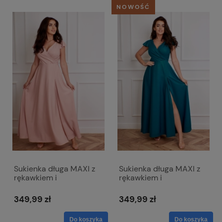
NOWOŚĆ
Sukienka długa MAXI z
Sukienka długa MAXI z
rękawkiem i
rękawkiem i
kopertowym dekoltem -
kopertowym dekoltem -
Wiktoria róż
Wiktoria zielona
349,99 zł
349,99 zł
Do koszyka
Do koszyka