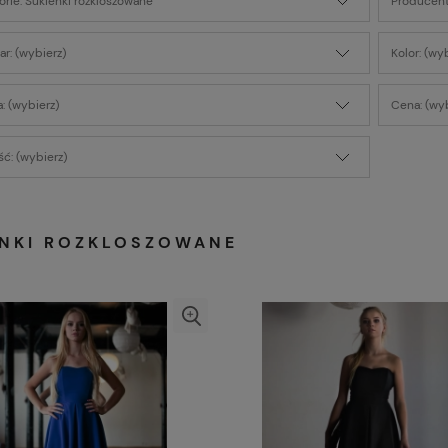
orie: Sukienki rozkloszowane
Producent
r: (wybierz)
Kolor: (wy
: (wybierz)
Cena: (wyb
ć: (wybierz)
ENKI ROZKLOSZOWANE