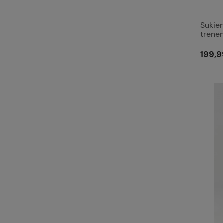
Sukie
trenem
199,9