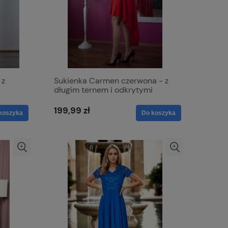
 z
Sukienka Carmen czerwona - z
długim ternem i odkrytymi
ramionami
199,99 zł
koszyka
Do koszyka