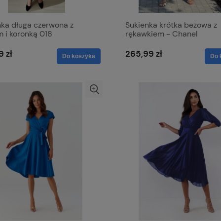
nka długa czerwona z
Sukienka krótka beżowa z
 i koronką 018
rękawkiem - Chanel
9 zł
265,99 zł
Do koszyka
Do 