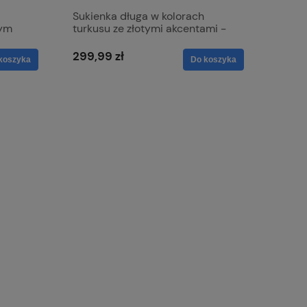
Sukienka długa w kolorach
wym
turkusu ze złotymi akcentami -
ca
Etna
299,99 zł
koszyka
Do koszyka