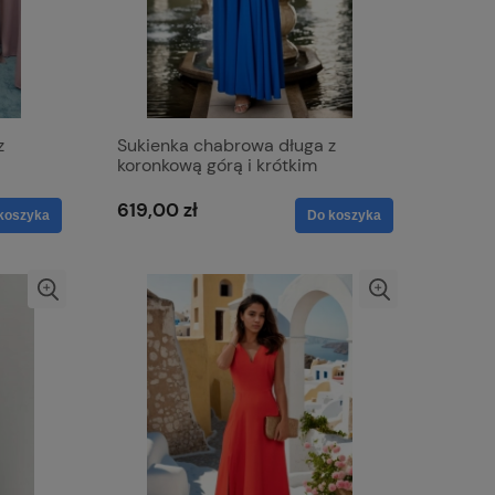
z
Sukienka chabrowa długa z
koronkową górą i krótkim
rękawkiem - Paula
619,00 zł
koszyka
Do koszyka