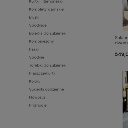
Kurtki i Ramoneski
Komplety damskie
Bluzki
Spódnice
Bolerka do sukienek
Sukie
Kombinezony
dwoma
literk
Paski
materi
549,0
Spodnie
Torebki do sukienek
Płaszcze/kurtki
Kolory
Sukienki codzienne
Nowości
Promocje