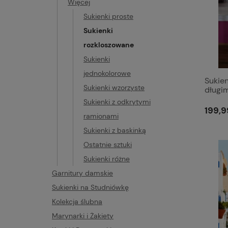
Więcej
Sukienki proste
Sukienki
rozkloszowane
Sukienki
jednokolorowe
Sukie
Sukienki wzorzyste
długi
ramio
Sukienki z odkrytymi
199,9
ramionami
Sukienki z baskinką
Ostatnie sztuki
Sukienki różne
Garnitury damskie
Sukienki na Studniówkę
Kolekcja ślubna
Marynarki i Żakiety