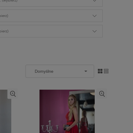
: (wybierz)
bierz)
ierz)