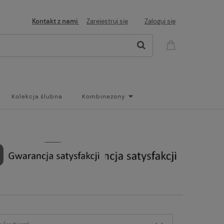
Kontakt z nami
Zarejestruj się
Zaloguj się
Kolekcja ślubna
Kombinezony
og