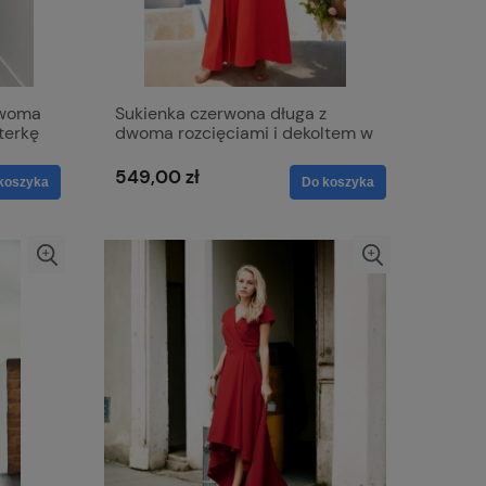
dwoma
Sukienka czerwona długa z
iterkę
dwoma rozcięciami i dekoltem w
literkę V z lekko mieniącego się
materiału - Milena
549,00 zł
koszyka
Do koszyka