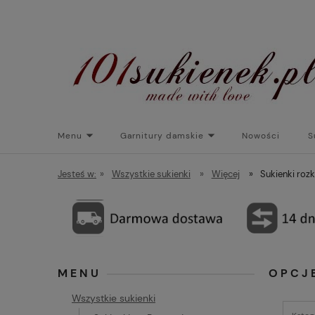
Menu
Garnitury damskie
Nowości
S
Torebki do sukienek
Promocje
Płaszcze/kurtk
Jesteś w:
»
Wszystkie sukienki
»
Więcej
»
Sukienki roz
MENU
OPCJ
Wszystkie sukienki