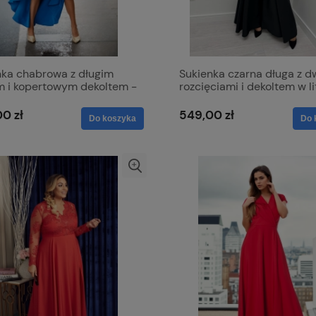
nka chabrowa z długim
Sukienka czarna długa z 
m i kopertowym dekoltem -
rozcięciami i dekoltem w l
a
V z lekko mieniącego się
materiału - Milena
0 zł
549,00 zł
Do koszyka
Do 