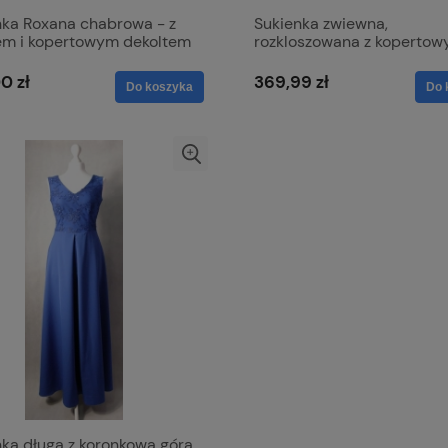
nka Roxana chabrowa - z
Sukienka zwiewna,
em i kopertowym dekoltem
rozkloszowana z koperto
dekoltem - Viki połyskują
zieleń granatowa
0 zł
369,99 zł
Do koszyka
Do 
nka długa z koronkową górą