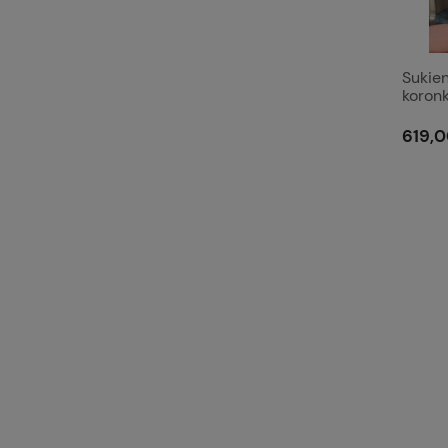
Sukie
koronk
rękaw
619,0