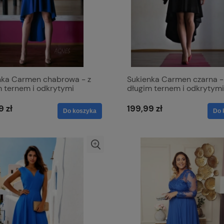
nka Carmen chabrowa - z
Sukienka Carmen czarna -
m ternem i odkrytymi
długim ternem i odkrytymi
nami
ramionami
9 zł
199,99 zł
Do koszyka
Do 