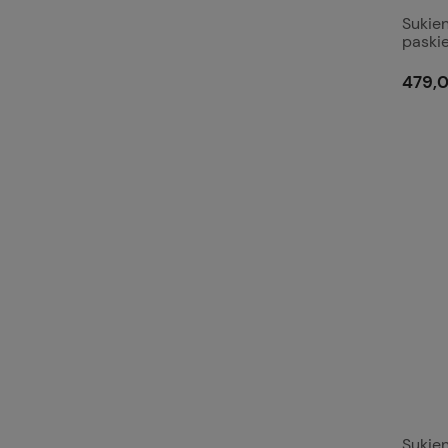
Sukie
paski
479,0
Sukie