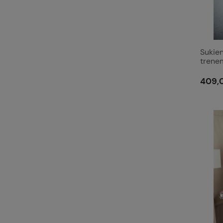
Sukie
trene
Selen
409,0