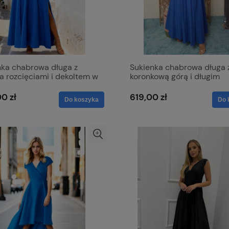
nka chabrowa długa z
Sukienka chabrowa długa 
 rozcięciami i dekoltem w
koronkową górą i długim
ę V z lekko mieniącego się
rękawem - Paula Maxi
ału - Milena
0 zł
619,00 zł
Do koszyka
Do 