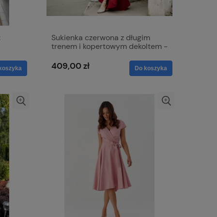
z
Sukienka czerwona z długim
trenem i kopertowym dekoltem -
Selena
409,00 zł
koszyka
Do koszyka