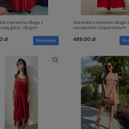
nka czerwona długa z
Sukienka czerwona długa 
ową górą i długim
rozcięciem i kopertowym
em - Paula Maxi
dekoltem - Afrodyta
0 zł
489,00 zł
Do koszyka
Do 