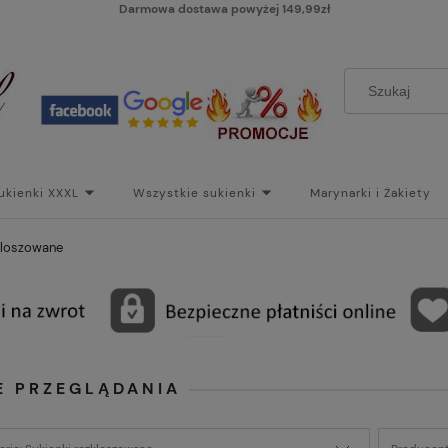
Darmowa dostawa powyżej 149,99zł
ukienki XXXL
Wszystkie sukienki
Marynarki i Żakiety
i
Paski
Koszt dostawy
Skontaktuj się z Nami!
Bl
kloszowane
E PRZEGLĄDANIA