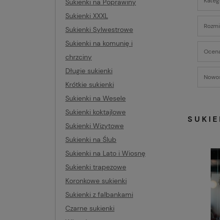
Kateg
Sukienki na Poprawiny
Sukienki XXXL
Rozmia
Sukienki Sylwestrowe
Sukienki na komunię i
Ocena
chrzciny
Długie sukienki
Nowoś
Krótkie sukienki
Sukienki na Wesele
Sukienki koktajlowe
SUKI
Sukienki Wizytowe
Sukienki na Ślub
Sukienki na Lato i Wiosnę
Sukienki trapezowe
Koronkowe sukienki
Sukienki z falbankami
Czarne sukienki