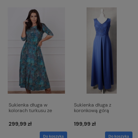
Sukienka długa w
Sukienka długa z
kolorach turkusu ze
koronkową górą
złotymi akcentami -
(chabrowa)
Etna
299,99 zł
199,99 zł
Do koszyka
Do koszyka