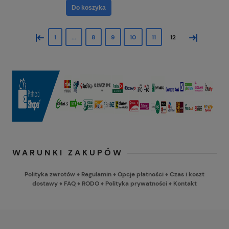
Do koszyka
«
»
1
...
8
9
10
11
12
WARUNKI ZAKUPÓW
Polityka zwrotów
♦
Regulamin
♦
Opcje płatności
♦
Czas i koszt
dostawy
♦
FAQ
♦
RODO
♦
Polityka prywatności
♦
Kontakt