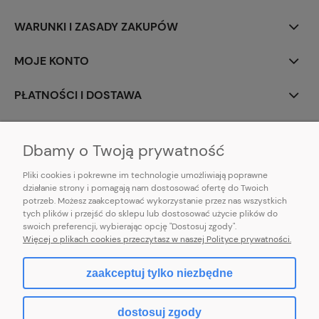
WARUNKI I ZASADY ZAKUPÓW
MOJE KONTO
PŁATNOŚCI I DOSTAWA
INFORMACJE
Dbamy o Twoją prywatność
Pliki cookies i pokrewne im technologie umożliwiają poprawne
działanie strony i pomagają nam dostosować ofertę do Twoich
potrzeb. Możesz zaakceptować wykorzystanie przez nas wszystkich
E-mail:
pl101sukienek@gmail.com
tych plików i przejść do sklepu lub dostosować użycie plików do
101sukienek.pl
swoich preferencji, wybierając opcję "Dostosuj zgody".
ul. Piotrkowska 317/11, Łódź 93-035, woj. łódzkie
Więcej o plikach cookies przeczytasz w naszej Polityce prywatności.
zaakceptuj tylko niezbędne
pokaż pełną wersję strony
dostosuj zgody