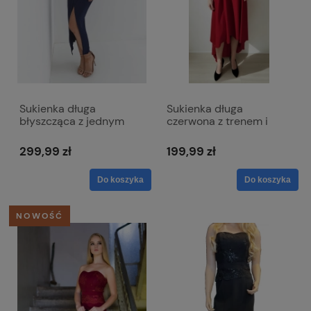
Sukienka długa
Sukienka długa
błyszcząca z jednym
czerwona z trenem i
rękawem - Malena
koronką 018
granatowa
299,99 zł
199,99 zł
Do koszyka
Do koszyka
NOWOŚĆ