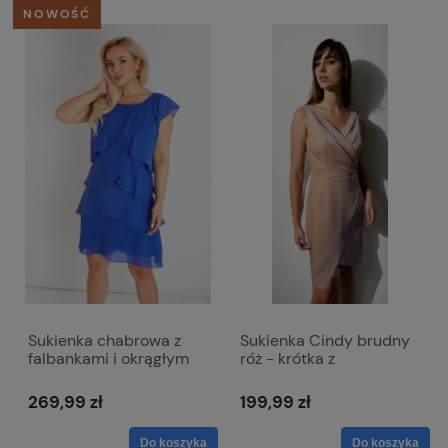
NOWOŚĆ
Sukienka chabrowa z
Sukienka Cindy brudny
falbankami i okrągłym
róż - krótka z
dekoltem - Bella
kopertowym dekoltem
269,99 zł
199,99 zł
Do koszyka
Do koszyka