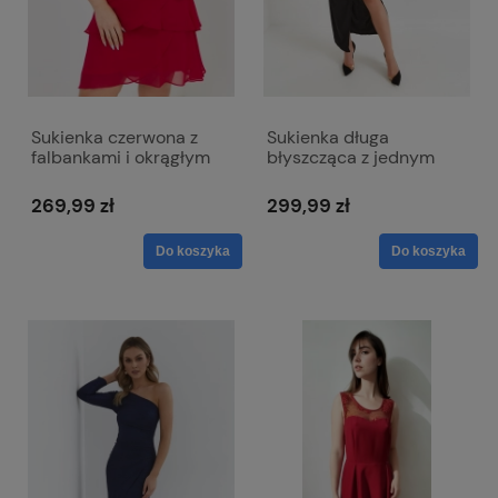
Sukienka czerwona z
Sukienka długa
falbankami i okrągłym
błyszcząca z jednym
dekoltem - Bella
rękawem - Malena
czarna
269,99 zł
299,99 zł
Do koszyka
Do koszyka