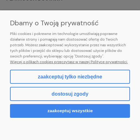
INFORMACJE
Dbamy o Twoją prywatność
Pliki cookies i pokrewne im technologie umożliwiają poprawne
działanie strony i pomagają nam dostosować ofertę do Twoich
potrzeb. Możesz zaakceptować wykorzystanie przez nas wszystkich
E-mail:
pl101sukienek@gmail.com
tych plików i przejść do sklepu lub dostosować użycie plików do
101sukienek.pl
swoich preferencji, wybierając opcję "Dostosuj zgody".
ul. Piotrkowska 317/11, Łódź 93-035, woj. łódzkie
Więcej o plikach cookies przeczytasz w naszej Polityce prywatności.
zaakceptuj tylko niezbędne
pokaż pełną wersję strony
dostosuj zgody
Sklep internetowy Shoper.pl
zaakceptuj wszystkie