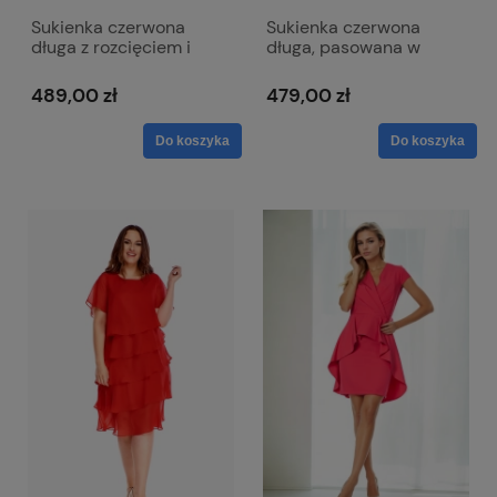
Sukienka czerwona
Sukienka czerwona
długa z rozcięciem i
długa, pasowana w
kopertowym dekoltem -
biodrach z paskiem w
Afrodyta
talii - Róża Maxi
489,00 zł
479,00 zł
Do koszyka
Do koszyka