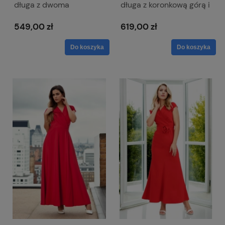
długa z dwoma
długa z koronkową górą i
rozcięciami i dekoltem w
długim rękawem - Paula
literkę V z lekko
Maxi
549,00 zł
619,00 zł
mieniącego się
materiału - Milena
Do koszyka
Do koszyka