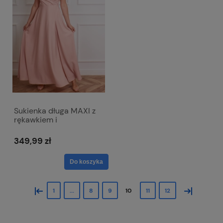
Sukienka długa MAXI z
rękawkiem i
kopertowym dekoltem -
Wiktoria róż
349,99 zł
Do koszyka
«
»
1
...
8
9
10
11
12