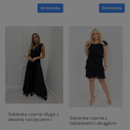
Do koszyka
Do koszyka
Sukienka czarna długa z
Sukienka czarna z
dwoma rozcięciami i
falbankami i okrągłym
dekoltem w literkę V z
dekoltem - Bella
lekko mieniącego się