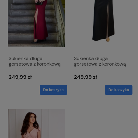
Sukienka długa
Sukienka długa
gorsetowa z koronkową
gorsetowa z koronkową
górą i pęknięciem na
górą i pęknięciem na
nodze - Loren bordowa
nodze - Loren czarna
249,99 zł
249,99 zł
Do koszyka
Do koszyka