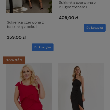
Sukienka czerwona z
długim trenem i
kopertowym dekoltem -
Selena
409,00 zł
Sukienka czerwona z
baskinką z boku i
Do koszyka
dekoltem w literkę V -
Victoria
359,00 zł
Do koszyka
NOWOŚĆ