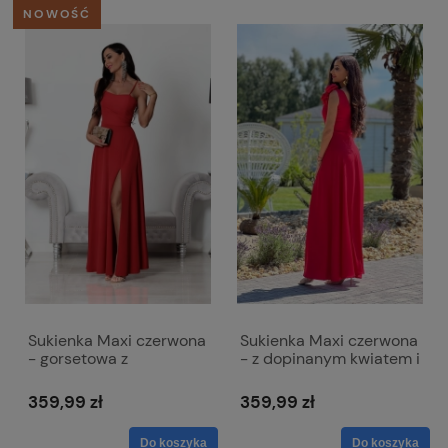
NOWOŚĆ
Sukienka Maxi czerwona
Sukienka Maxi czerwona
- gorsetowa z
- z dopinanym kwiatem i
wiązaniem na plecach -
rozcięciem - Anabel
Nathalie
359,99 zł
359,99 zł
Do koszyka
Do koszyka