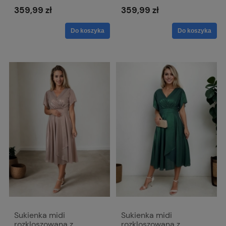
Nathalie
359,99 zł
359,99 zł
Do koszyka
Do koszyka
Sukienka midi
Sukienka midi
rozkloszowana z
rozkloszowana z