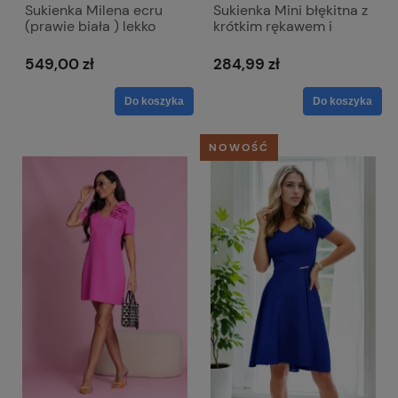
Sukienka Milena ecru
Sukienka Mini błękitna z
(prawie biała ) lekko
krótkim rękawem i
błyszcząca
dopinanym kwiatem -
Emma
549,00 zł
284,99 zł
Do koszyka
Do koszyka
NOWOŚĆ