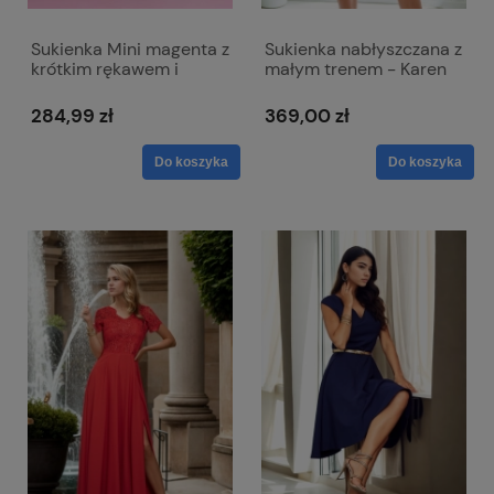
Sukienka Mini magenta z
Sukienka nabłyszczana z
krótkim rękawem i
małym trenem - Karen
dopinanym kwiatem -
metalik chabrowa
Emma
284,99 zł
369,00 zł
Do koszyka
Do koszyka