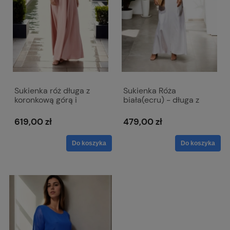
Sukienka róż długa z
Sukienka Róża
koronkową górą i
biała(ecru) - długa z
krótkim rękawkiem -
paskiem w talii
Paula
619,00 zł
479,00 zł
Do koszyka
Do koszyka