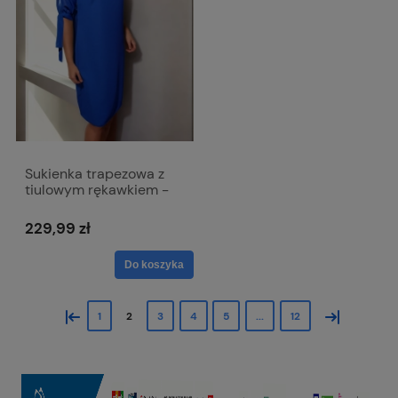
Sukienka trapezowa z
tiulowym rękawkiem -
Agnieszka w kolorze
chabrowym
229,99 zł
Do koszyka
«
»
1
2
3
4
5
...
12