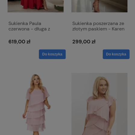
Sukienka Paula
Sukienka poszerzana ze
czerwona - długa z
złotym paskiem - Karen
koronkową górą i
granatowa
krótkim rękawkiem
619,00 zł
299,00 zł
Do koszyka
Do koszyka