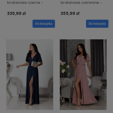
brokatowa czarna -
brokatowa czerwona -
zwiewna z odkrytymi
zwiewna z odkrytymi
ramionami - Salma
ramionami - Salma
335,99 zł
355,99 zł
Do koszyka
Do koszyka