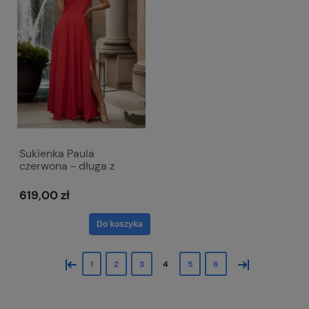
Sukienka Paula
czerwona - długa z
koronkową górą i
krótkim rękawkiem
619,00 zł
Do koszyka
«
»
1
2
3
4
5
6