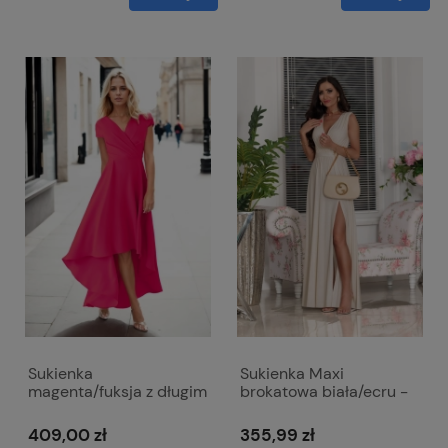
Sukienka
Sukienka Maxi
magenta/fuksja z długim
brokatowa biała/ecru -
trenem i kopertowym
zwiewna z odkrytymi
dekoltem - Selena
ramionami - Salma
409,00 zł
355,99 zł