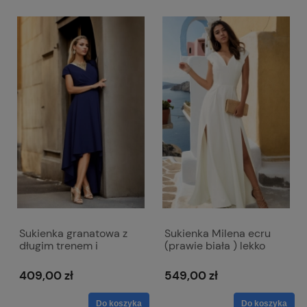
Sukienka granatowa z
Sukienka Milena ecru
długim trenem i
(prawie biała ) lekko
kopertowym dekoltem -
błyszcząca
Selena
409,00 zł
549,00 zł
Do koszyka
Do koszyka