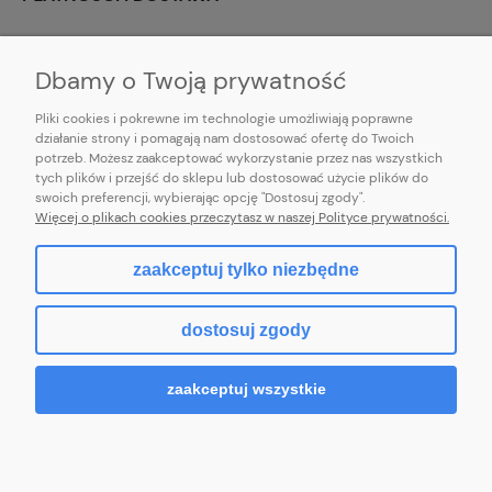
INFORMACJE
Dbamy o Twoją prywatność
Pliki cookies i pokrewne im technologie umożliwiają poprawne
działanie strony i pomagają nam dostosować ofertę do Twoich
potrzeb. Możesz zaakceptować wykorzystanie przez nas wszystkich
E-mail:
pl101sukienek@gmail.com
tych plików i przejść do sklepu lub dostosować użycie plików do
101sukienek.pl
swoich preferencji, wybierając opcję "Dostosuj zgody".
ul. Piotrkowska 317/11, Łódź 93-035, woj. łódzkie
Więcej o plikach cookies przeczytasz w naszej Polityce prywatności.
zaakceptuj tylko niezbędne
pokaż pełną wersję strony
dostosuj zgody
Sklep internetowy Shoper.pl
zaakceptuj wszystkie