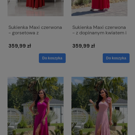
Sukienka Maxi czerwona
Sukienka Maxi czerwona
- gorsetowa z
- z dopinanym kwiatem i
wiązaniem na plecach -
rozcięciem - Anabel
Nathalie
359,99 zł
359,99 zł
Do koszyka
Do koszyka