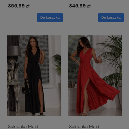
ramionami - Salma
355,99 zł
345,99 zł
Do koszyka
Do koszyka
Sukienka Maxi
Sukienka Maxi