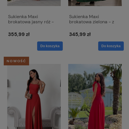
Sukienka Maxi
Sukienka Maxi
brokatowa jasny róż -
brokatowa zielona - z
zwiewna z odkrytymi
paskiem w talii - Bella
ramionami - Salma
355,99 zł
345,99 zł
Do koszyka
Do koszyka
NOWOŚĆ