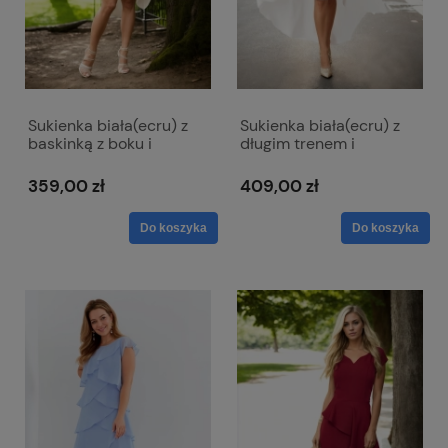
Sukienka biała(ecru) z
Sukienka biała(ecru) z
baskinką z boku i
długim trenem i
dekoltem w literkę V -
kopertowym dekoltem -
Victoria ślubna
Selena ślubna
359,00 zł
409,00 zł
Do koszyka
Do koszyka