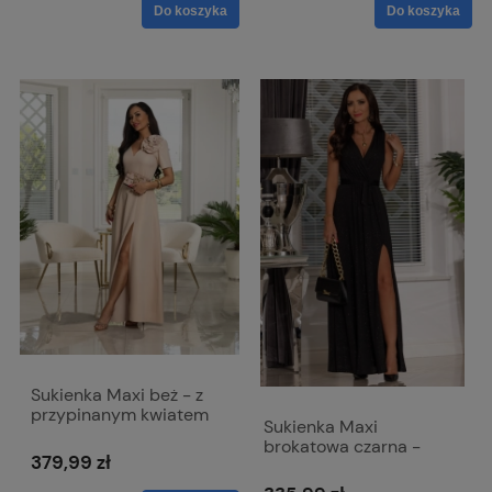
Do koszyka
Do koszyka
Sukienka Maxi beż - z
przypinanym kwiatem
Sukienka Maxi
Rubi
brokatowa czarna -
379,99 zł
zwiewna z odkrytymi
ramionami - Salma