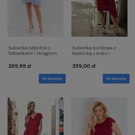
Sukienka błękitna z
Sukienka bordowa z
falbankami i okrągłym
baskinką z boku i
dekoltem - Bella
dekoltem w literkę V -
Victoria
269,99 zł
359,00 zł
Do koszyka
Do koszyka