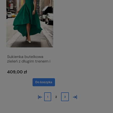
Sukienka butelkowa
zieleń z długim trenem i
kopertowym dekoltem -
Selena
409,00 zł
Do koszyka
«
»
1
2
3