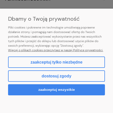
INFORMACJE
Dbamy o Twoją prywatność
Pliki cookies i pokrewne im technologie umożliwiają poprawne
działanie strony i pomagają nam dostosować ofertę do Twoich
potrzeb. Możesz zaakceptować wykorzystanie przez nas wszystkich
E-mail:
pl101sukienek@gmail.com
tych plików i przejść do sklepu lub dostosować użycie plików do
101sukienek.pl
swoich preferencji, wybierając opcję "Dostosuj zgody".
ul. Piotrkowska 317/11, Łódź 93-035, woj. łódzkie
Więcej o plikach cookies przeczytasz w naszej Polityce prywatności.
zaakceptuj tylko niezbędne
pokaż pełną wersję strony
dostosuj zgody
Sklep internetowy Shoper.pl
zaakceptuj wszystkie