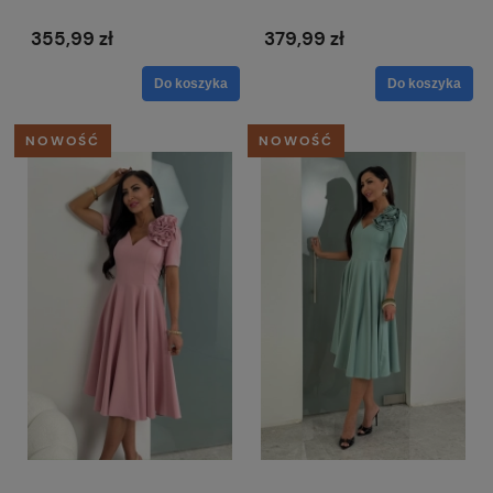
zwiewna z odkrytymi
Rubi
ramionami - Salma
355,99 zł
379,99 zł
Do koszyka
Do koszyka
NOWOŚĆ
NOWOŚĆ