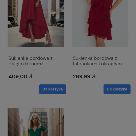
Sukienka bordowa z
Sukienka bordowa z
długim trenem i
falbankami i okrągłym
kopertowym dekoltem -
dekoltem - Bella
Selena
409,00 zł
269,99 zł
Do koszyka
Do koszyka