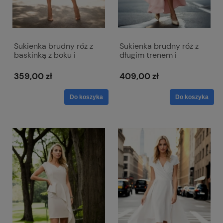
Sukienka brudny róż z
Sukienka brudny róż z
baskinką z boku i
długim trenem i
dekoltem w literkę V -
kopertowym dekoltem -
Victoria
Selena
359,00 zł
409,00 zł
Do koszyka
Do koszyka