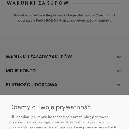
WARUNKI ZAKUPÓW
Polityka zwrotów
♦
Regulamin
♦
Opcje płatności
♦
Czas i koszt
dostawy
♦
FAQ
♦
RODO
♦
Polityka prywatności
♦
Kontakt
WARUNKI I ZASADY ZAKUPÓW
MOJE KONTO
PŁATNOŚCI I DOSTAWA
INFORMACJE
Dbamy o Twoją prywatność
Pliki cookies i pokrewne im technologie umożliwiają poprawne
działanie strony i pomagają nam dostosować ofertę do Twoich
potrzeb. Możesz zaakceptować wykorzystanie przez nas wszystkich
E-mail:
pl101sukienek@gmail.com