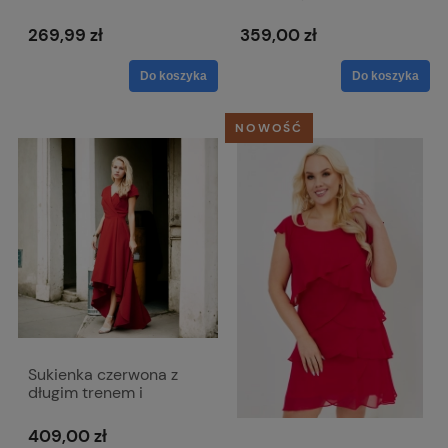
rękawem - Melissa
dekoltem w literkę V -
Victoria
269,99 zł
359,00 zł
Do koszyka
Do koszyka
NOWOŚĆ
Sukienka czerwona z
długim trenem i
kopertowym dekoltem -
Selena
409,00 zł