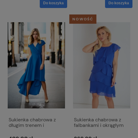
Do koszyka
Do koszyka
NOWOŚĆ
Sukienka chabrowa z
Sukienka chabrowa z
długim trenem i
falbankami i okrągłym
kopertowym dekoltem -
dekoltem - Bella
Selena