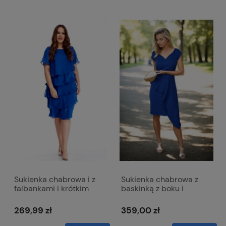
Sukienka chabrowa i z
Sukienka chabrowa z
falbankami i krótkim
baskinką z boku i
rękawem - Melissa
dekoltem w literkę V -
Victoria
269,99 zł
359,00 zł