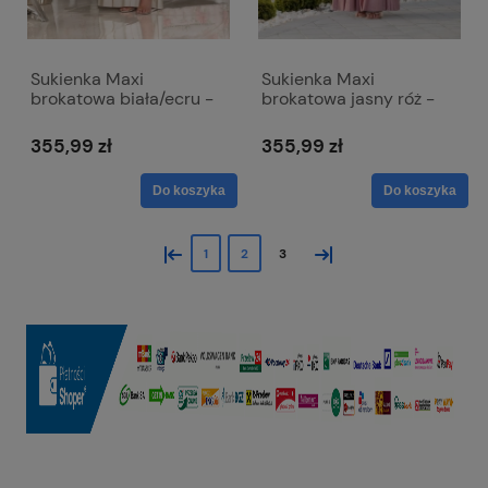
Sukienka Maxi
Sukienka Maxi
brokatowa biała/ecru -
brokatowa jasny róż -
zwiewna z odkrytymi
zwiewna z odkrytymi
ramionami - Salma
ramionami - Salma
355,99 zł
355,99 zł
Do koszyka
Do koszyka
«
»
1
2
3