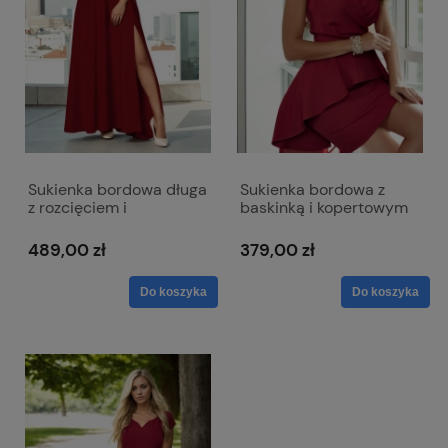
Sukienka bordowa długa
Sukienka bordowa z
z rozcięciem i
baskinką i kopertowym
kopertowym dekoltem -
dekoltem - Simona
Afrodyta
489,00 zł
379,00 zł
Do koszyka
Do koszyka