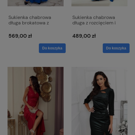
Sukienka chabrowa
Sukienka chabrowa
długa brokatowa z
długa z rozcięciem i
paskiem i krótkim
kopertowym dekoltem -
rękawem - Alice
Afrodyta
569,00 zł
489,00 zł
Do koszyka
Do koszyka