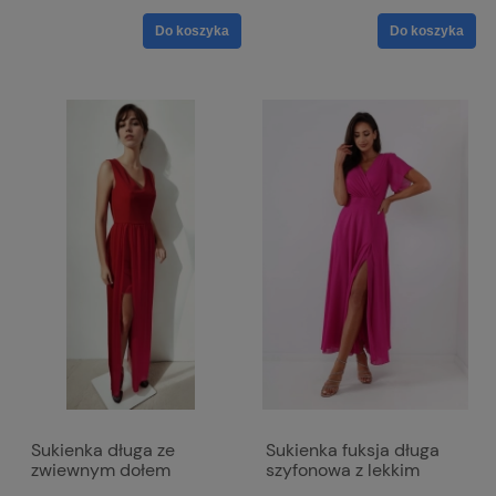
Do koszyka
Do koszyka
Sukienka długa ze
Sukienka fuksja długa
zwiewnym dołem
szyfonowa z lekkim
(krótka pod spodem) -
połyskiem - Izabella