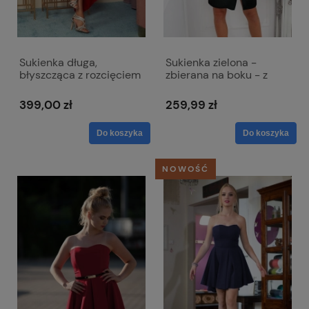
Sukienka długa,
Sukienka zielona -
błyszcząca z rozcięciem
zbierana na boku - z
- Jennifer czerwona
łezką w dekolcie -Inez
399,00 zł
259,99 zł
Do koszyka
Do koszyka
NOWOŚĆ