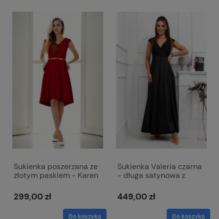
Sukienka poszerzana ze
Sukienka Valeria czarna
złotym paskiem - Karen
- długa satynowa z
bordowa
rozcięciem i
kopertowym dekoltem
299,00 zł
449,00 zł
Do koszyka
Do koszyka