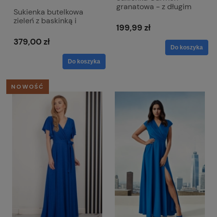
granatowa - z długim
Sukienka butelkowa
ternem i odkrytymi
zieleń z baskinką i
ramionami
199,99 zł
kopertowym dekoltem -
Simona
379,00 zł
Do koszyka
Do koszyka
NOWOŚĆ