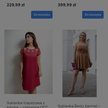
czerwona 015
229,99 zł
399,99 zł
Do koszyka
Do koszyka
Sukienka trapezowa z
Sukienka Betty karmel -
koroną - czerwona 007