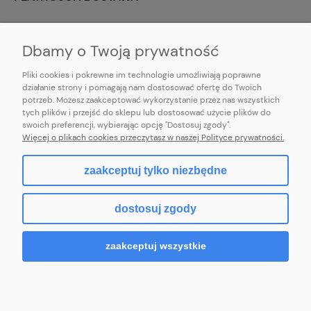
INFORMACJE
Dbamy o Twoją prywatność
Pliki cookies i pokrewne im technologie umożliwiają poprawne
działanie strony i pomagają nam dostosować ofertę do Twoich
potrzeb. Możesz zaakceptować wykorzystanie przez nas wszystkich
E-mail:
pl101sukienek@gmail.com
tych plików i przejść do sklepu lub dostosować użycie plików do
101sukienek.pl
swoich preferencji, wybierając opcję "Dostosuj zgody".
ul. Piotrkowska 317/11, Łódź 93-035, woj. łódzkie
Więcej o plikach cookies przeczytasz w naszej Polityce prywatności.
zaakceptuj tylko niezbędne
pokaż pełną wersję strony
dostosuj zgody
Sklep internetowy Shoper.pl
zaakceptuj wszystkie