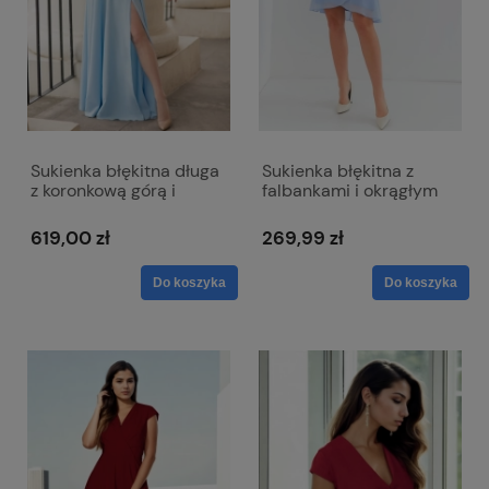
Sukienka błękitna długa
Sukienka błękitna z
z koronkową górą i
falbankami i okrągłym
krótkim rękawkiem -
dekoltem - Bella
Paula
619,00 zł
269,99 zł
Do koszyka
Do koszyka