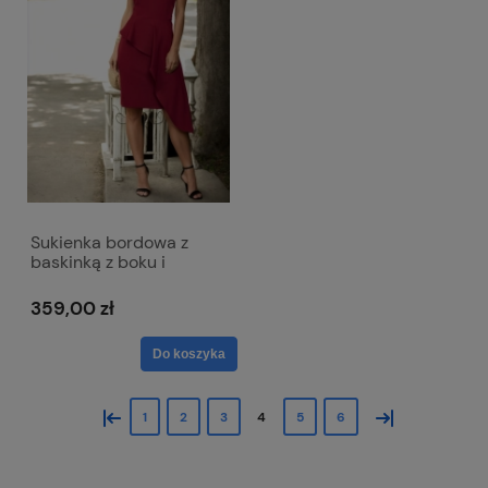
Sukienka bordowa z
baskinką z boku i
dekoltem w literkę V -
Victoria
359,00 zł
Do koszyka
«
»
1
2
3
4
5
6