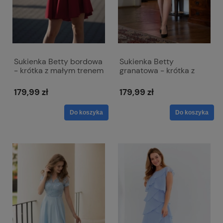
Sukienka Betty bordowa
Sukienka Betty
- krótka z małym trenem
granatowa - krótka z
i odkrytymi ramionami
małym trenem i
odkrytymi ramionami
179,99 zł
179,99 zł
Do koszyka
Do koszyka