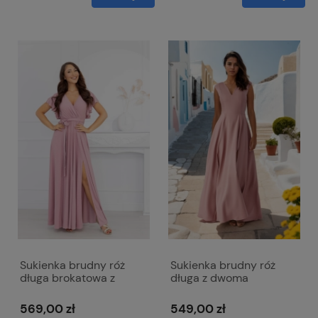
Sukienka brudny róż
Sukienka brudny róż
długa brokatowa z
długa z dwoma
paskiem i krótkim
rozcięciami i dekoltem w
rękawem - Alice
literkę V z lekko
569,00 zł
549,00 zł
mieniącego się