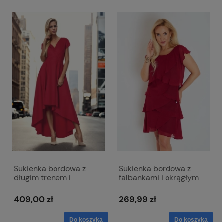
Sukienka bordowa z
Sukienka bordowa z
długim trenem i
falbankami i okrągłym
kopertowym dekoltem -
dekoltem - Bella
Selena
409,00 zł
269,99 zł
Do koszyka
Do koszyka