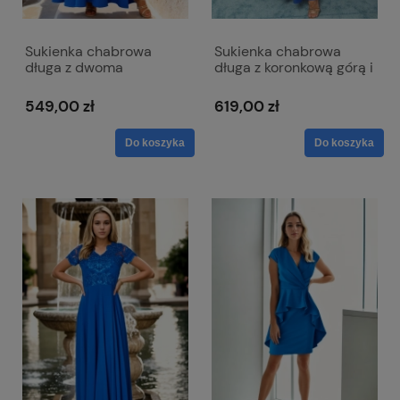
Sukienka chabrowa
Sukienka chabrowa
długa z dwoma
długa z koronkową górą i
rozcięciami i dekoltem w
długim rękawem - Paula
literkę V z lekko
Maxi
549,00 zł
619,00 zł
mieniącego się
materiału - Milena
Do koszyka
Do koszyka