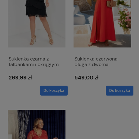
Sukienka czarna z
Sukienka czerwona
falbankami i okrągłym
długa z dwoma
dekoltem - Bella
rozcięciami i dekoltem w
literkę V z lekko
269,99 zł
549,00 zł
mieniącego się
materiału - Milena
Do koszyka
Do koszyka