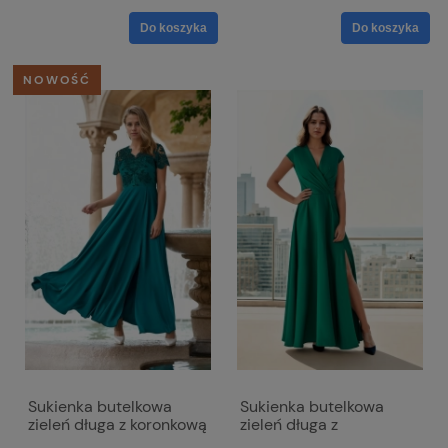
materiału - Milena
Do koszyka
Do koszyka
NOWOŚĆ
Sukienka butelkowa
Sukienka butelkowa
zieleń długa z koronkową
zieleń długa z
górą i krótkim
rozcięciem i