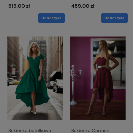
rękawkiem - Paula
kopertowym dekoltem -
619,00 zł
489,00 zł
Afrodyta
Do koszyka
Do koszyka
Sukienka butelkowa
Sukienka Carmen