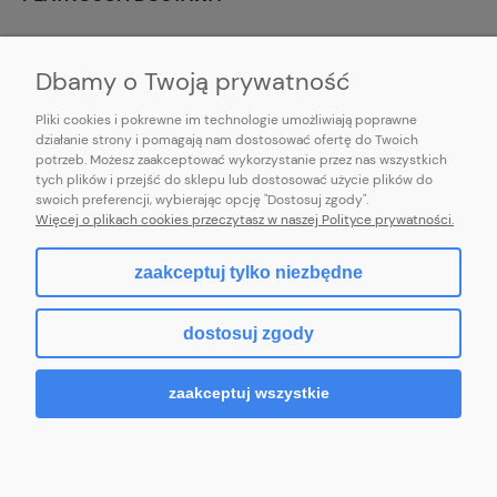
INFORMACJE
Dbamy o Twoją prywatność
Pliki cookies i pokrewne im technologie umożliwiają poprawne
działanie strony i pomagają nam dostosować ofertę do Twoich
potrzeb. Możesz zaakceptować wykorzystanie przez nas wszystkich
E-mail:
pl101sukienek@gmail.com
tych plików i przejść do sklepu lub dostosować użycie plików do
101sukienek.pl
swoich preferencji, wybierając opcję "Dostosuj zgody".
ul. Piotrkowska 317/11, Łódź 93-035, woj. łódzkie
Więcej o plikach cookies przeczytasz w naszej Polityce prywatności.
zaakceptuj tylko niezbędne
pokaż pełną wersję strony
dostosuj zgody
Sklep internetowy Shoper.pl
zaakceptuj wszystkie