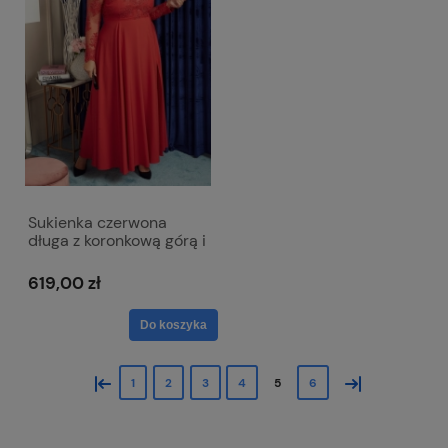
Sukienka czerwona
długa z koronkową górą i
długim rękawem - Paula
Maxi
619,00 zł
Do koszyka
«
»
1
2
3
4
5
6