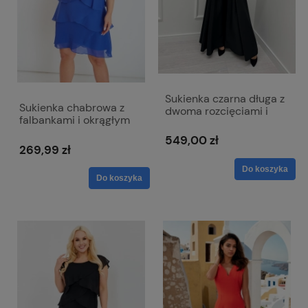
Sukienka czarna długa z
Sukienka chabrowa z
dwoma rozcięciami i
falbankami i okrągłym
dekoltem w literkę V z
dekoltem - Bella
lekko mieniącego się
549,00 zł
materiału - Milena
269,99 zł
Do koszyka
Do koszyka