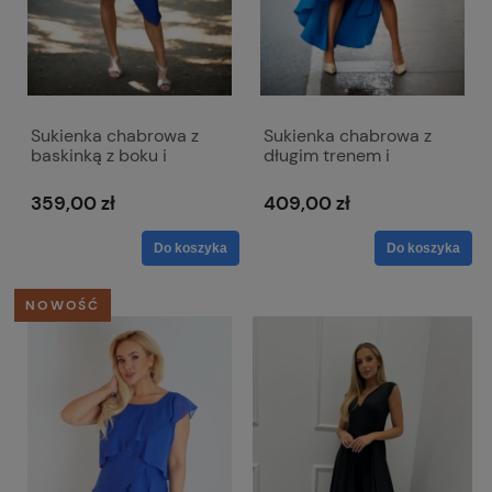
Sukienka chabrowa z
Sukienka chabrowa z
baskinką z boku i
długim trenem i
dekoltem w literkę V -
kopertowym dekoltem -
Victoria
Selena
359,00 zł
409,00 zł
Do koszyka
Do koszyka
NOWOŚĆ