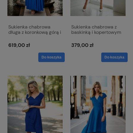
Sukienka chabrowa
Sukienka chabrowa z
długa z koronkową górą i
baskinką i kopertowym
krótkim rękawkiem -
dekoltem - Simona
Paula
619,00 zł
379,00 zł
Do koszyka
Do koszyka