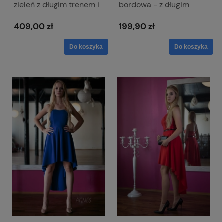
zieleń z długim trenem i
bordowa - z długim
kopertowym dekoltem -
ternem i odkrytymi
Selena
ramionami
409,00 zł
199,90 zł
Do koszyka
Do koszyka