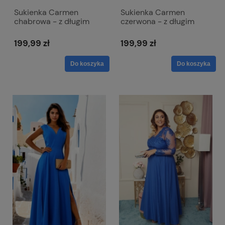
Sukienka Carmen
Sukienka Carmen
chabrowa - z długim
czerwona - z długim
ternem i odkrytymi
ternem i odkrytymi
ramionami
ramionami
199,99 zł
199,99 zł
Do koszyka
Do koszyka