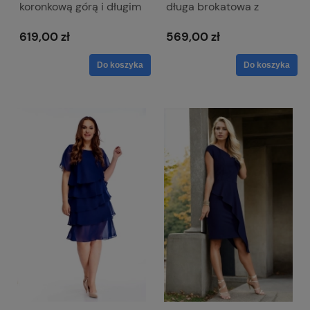
koronkową górą i długim
długa brokatowa z
rękawem - Paula Maxi
paskiem i krótkim
rękawem - Alice
619,00 zł
569,00 zł
Do koszyka
Do koszyka