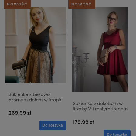
NOWOŚĆ
NOWOŚĆ
Sukienka z beżowo
czarnym dołem w kropki
Sukienka z dekoltem w
- Mia
literkę V i małym trenem
269,99 zł
- Rita bordowa
179,99 zł
Do koszyka
Do koszyka