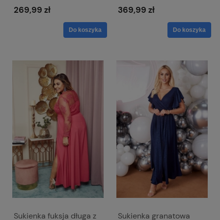
Viki połyskująca zieleń
269,99 zł
369,99 zł
Do koszyka
Do koszyka
Sukienka fuksja długa z
Sukienka granatowa