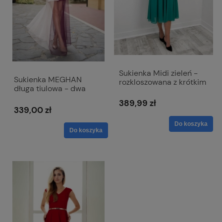
Sukienka Midi zieleń -
Sukienka MEGHAN
rozkloszowana z krótkim
długa tiulowa - dwa
rękawem Iza
kolory
389,99 zł
339,00 zł
Do koszyka
Do koszyka