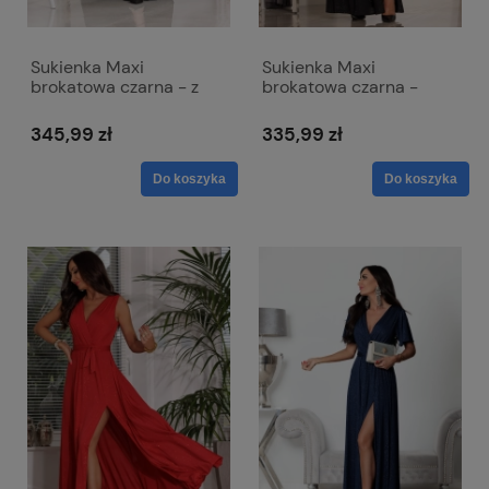
Sukienka Maxi
Sukienka Maxi
brokatowa czarna - z
brokatowa czarna -
paskiem w talii - Bella
zwiewna z odkrytymi
ramionami - Salma
345,99 zł
335,99 zł
Do koszyka
Do koszyka