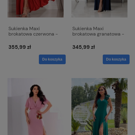
Sukienka Maxi
Sukienka Maxi
brokatowa czerwona -
brokatowa granatowa -
zwiewna z odkrytymi
z paskiem w talii - Bella
ramionami - Salma
355,99 zł
345,99 zł
Do koszyka
Do koszyka