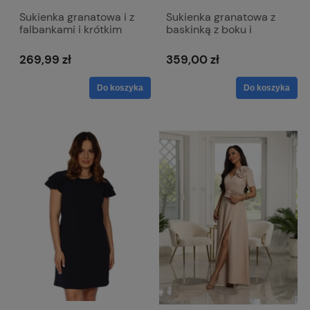
Sukienka granatowa i z
Sukienka granatowa z
falbankami i krótkim
baskinką z boku i
rękawem - Melissa
dekoltem w literkę V -
Victoria
269,99 zł
359,00 zł
Do koszyka
Do koszyka