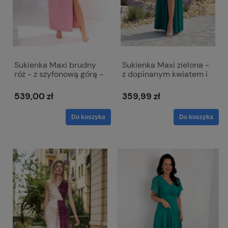
Sukienka Maxi brudny
Sukienka Maxi zielona -
róż - z szyfonową górą -
z dopinanym kwiatem i
Sara
rozcięciem - Anabel
539,00 zł
359,99 zł
Do koszyka
Do koszyka