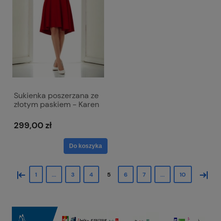
Sukienka poszerzana ze
złotym paskiem - Karen
bordowa
299,00 zł
Do koszyka
«
»
1
...
3
4
5
6
7
...
10