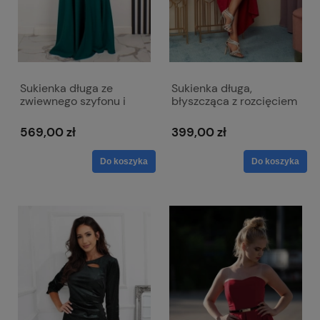
Sukienka długa ze
Sukienka długa,
zwiewnego szyfonu i
błyszcząca z rozcięciem
gładkiego materiału -
- Jennifer czerwona
Laura zielona
569,00 zł
399,00 zł
Do koszyka
Do koszyka