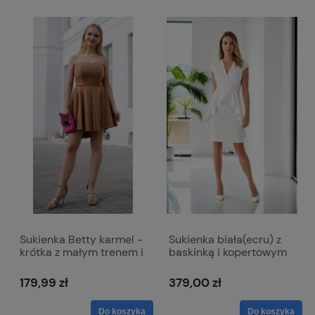
Sukienka Betty karmel -
Sukienka biała(ecru) z
krótka z małym trenem i
baskinką i kopertowym
odkrytymi ramionami
dekoltem - Simona
ślubna
179,99 zł
379,00 zł
Do koszyka
Do koszyka