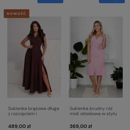
NOWOŚĆ
Sukienka brązowa długa
Sukienka brudny róż
z rozcięciem i
midi ołówkowa w stylu
kopertowym dekoltem -
tulipana - Coco
Afrodyta
489,00 zł
369,00 zł