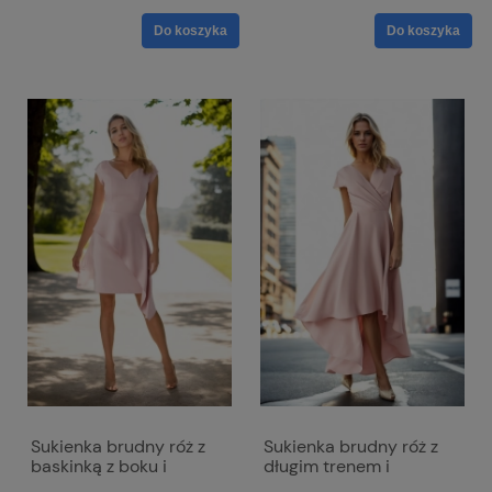
Do koszyka
Do koszyka
Sukienka brudny róż z
Sukienka brudny róż z
baskinką z boku i
długim trenem i
dekoltem w literkę V -
kopertowym dekoltem -