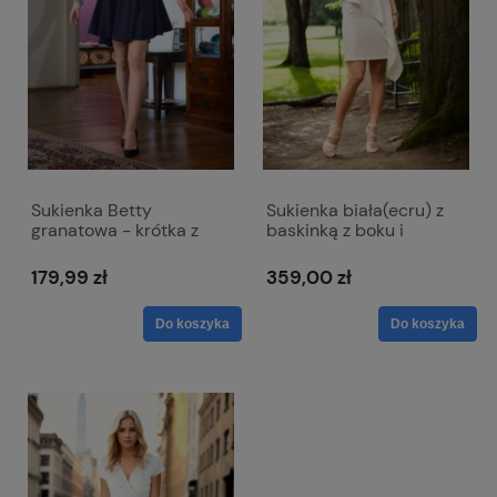
Sukienka Betty
Sukienka biała(ecru) z
granatowa - krótka z
baskinką z boku i
małym trenem i
dekoltem w literkę V -
odkrytymi ramionami
Victoria ślubna
179,99 zł
359,00 zł
Do koszyka
Do koszyka