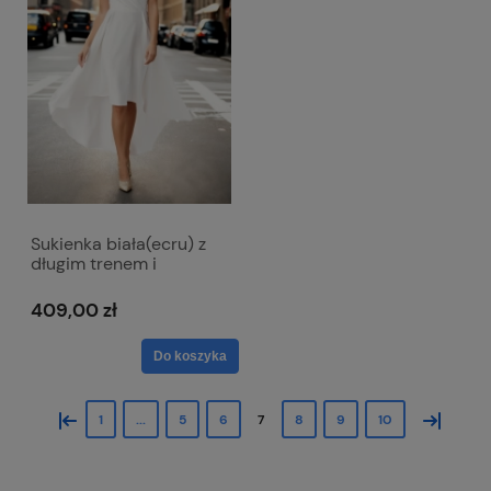
Sukienka biała(ecru) z
długim trenem i
kopertowym dekoltem -
Selena ślubna
409,00 zł
Do koszyka
«
»
1
...
5
6
7
8
9
10