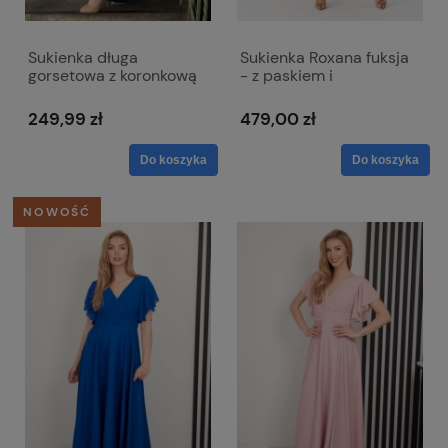
Sukienka długa
Sukienka Roxana fuksja
gorsetowa z koronkową
- z paskiem i
górą i pęknięciem na
kopertowym dekoltem
nodze - Loren
249,99 zł
479,00 zł
granatowa
Do koszyka
Do koszyka
NOWOŚĆ