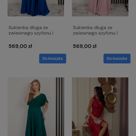
Sukienka długa ze
Sukienka długa ze
zwiewnego szyfonu i
zwiewnego szyfonu i
gładkiego materiału -
gładkiego materiału -
Laura chaber
Laura róż
569,00 zł
569,00 zł
Do koszyka
Do koszyka