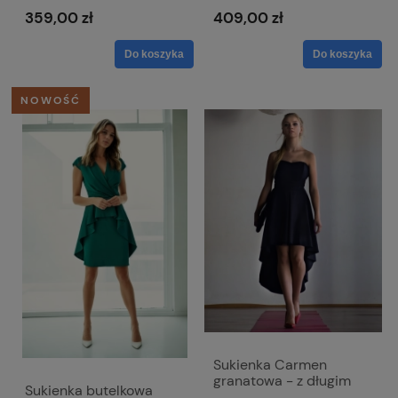
Victoria
Selena
359,00 zł
409,00 zł
Do koszyka
Do koszyka
NOWOŚĆ
Sukienka Carmen
granatowa - z długim
Sukienka butelkowa
ternem i odkrytymi