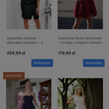
Sukienka zielona -
Sukienka Betty bordowa
zbierana na boku - z
- krótka z małym trenem
łezką w dekolcie -Inez
i odkrytymi ramionami
259,99 zł
179,99 zł
Do koszyka
Do koszyka
NOWOŚĆ