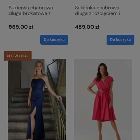
Sukienka chabrowa
Sukienka chabrowa
długa brokatowa z
długa z rozcięciem i
paskiem i krótkim
kopertowym dekoltem -
rękawem - Alice
Afrodyta
569,00 zł
489,00 zł
Do koszyka
Do koszyka
NOWOŚĆ