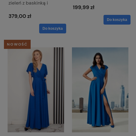
zieleń z baskinką i
ramionami
199,99 zł
kopertowym dekoltem -
Simona
379,00 zł
Do koszyka
Do koszyka
NOWOŚĆ