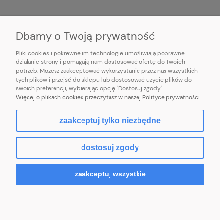
INFORMACJE
Dbamy o Twoją prywatność
Pliki cookies i pokrewne im technologie umożliwiają poprawne
działanie strony i pomagają nam dostosować ofertę do Twoich
potrzeb. Możesz zaakceptować wykorzystanie przez nas wszystkich
E-mail:
pl101sukienek@gmail.com
tych plików i przejść do sklepu lub dostosować użycie plików do
101sukienek.pl
swoich preferencji, wybierając opcję "Dostosuj zgody".
ul. Piotrkowska 317/11, Łódź 93-035, woj. łódzkie
Więcej o plikach cookies przeczytasz w naszej Polityce prywatności.
zaakceptuj tylko niezbędne
pokaż pełną wersję strony
dostosuj zgody
Sklep internetowy Shoper.pl
zaakceptuj wszystkie