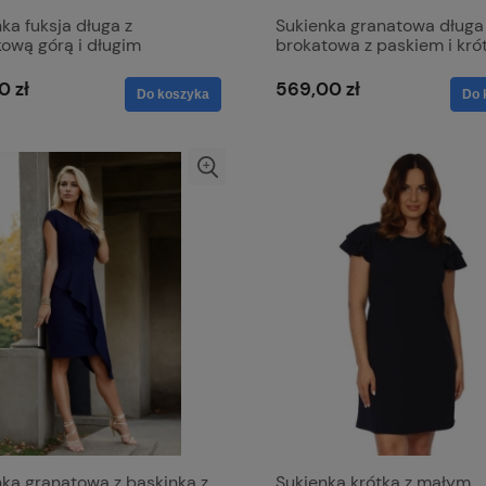
ka fuksja długa z
Sukienka granatowa długa
ową górą i długim
brokatowa z paskiem i kró
em - Paula Maxi
rękawem - Alice
0 zł
569,00 zł
Do koszyka
Do 
nka granatowa z baskinką z
Sukienka krótka z małym