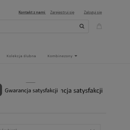
Kontakt z nami
Zarejestruj się
Zaloguj się
Kolekcja ślubna
Kombinezony
og