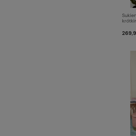
Sukien
krótk
269,9