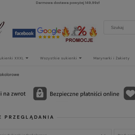
Darmowa dostawa powyżej 149,99zł
ukienki XXXL
Wszystkie sukienki
Marynarki i Żakiety
i
Paski
Koszt dostawy
Skontaktuj się z Nami!
Bl
nokolorowe
E PRZEGLĄDANIA