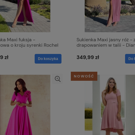
ka Maxi fuksja -
Sukienka Maxi jasny róż - 
owa o kroju syrenki Rochel
drapowaniem w talii - Dia
9 zł
349,99 zł
Do koszyka
Do 
NOWOŚĆ