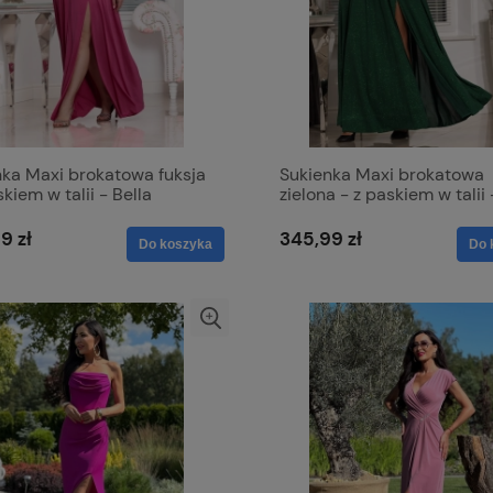
nka Maxi brokatowa fuksja
Sukienka Maxi brokatowa
skiem w talii - Bella
zielona - z paskiem w talii 
9 zł
345,99 zł
Do koszyka
Do 