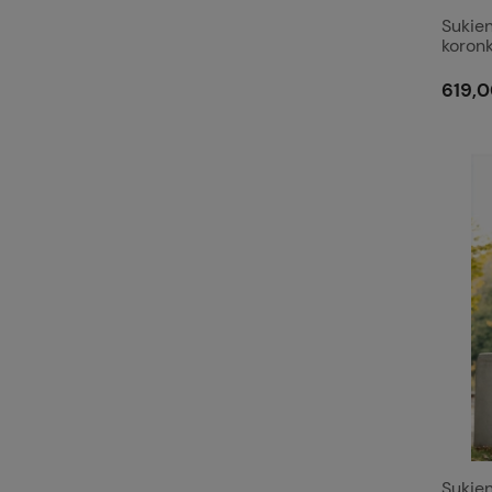
Sukien
koronk
rękaw
619,0
Sukie