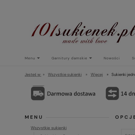
Menu
Garnitury damskie
Nowości
S
Torebki do sukienek
Promocje
Płaszcze/kurtk
Jesteś w:
»
Wszystkie sukienki
»
Więcej
»
Sukienki jed
MENU
OPCJ
Wszystkie sukienki