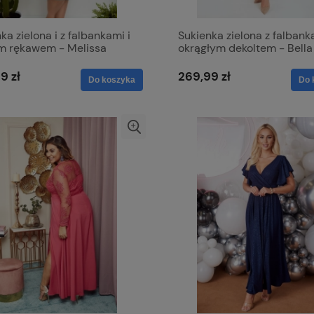
ka zielona i z falbankami i
Sukienka zielona z falbank
im rękawem - Melissa
okrągłym dekoltem - Bella
9 zł
269,99 zł
Do koszyka
Do 