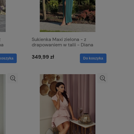
z
Sukienka Maxi zielona - z
na
drapowaniem w talii - Diana
349,99 zł
koszyka
Do koszyka