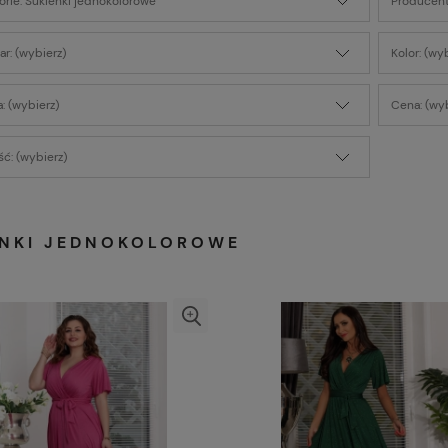
orie: Sukienki jednokolorowe
Producent
r: (wybierz)
Kolor: (wy
: (wybierz)
Cena: (wyb
ć: (wybierz)
ENKI JEDNOKOLOROWE