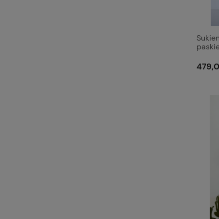
Sukie
paski
479,0