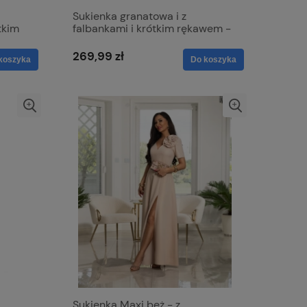
Sukienka granatowa i z
tkim
falbankami i krótkim rękawem -
Melissa
269,99 zł
koszyka
Do koszyka
Sukienka Maxi beż - z