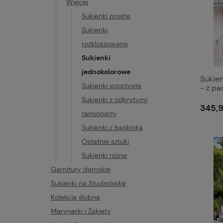
Więcej
Sukienki proste
Sukienki
rozkloszowane
Sukienki
jednokolorowe
Sukie
Sukienki wzorzyste
- z pa
Sukienki z odkrytymi
345,9
ramionami
Sukienki z baskinką
Ostatnie sztuki
Sukienki różne
Garnitury damskie
Sukienki na Studniówkę
Kolekcja ślubna
Marynarki i Żakiety