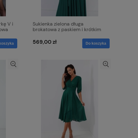
kę V i
Sukienka zielona długa
dowa
brokatowa z paskiem i krótkim
rękawem - Alice
569,00 zł
koszyka
Do koszyka