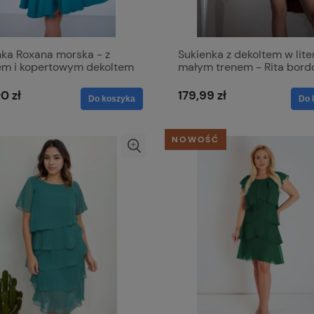
nka Roxana morska - z
Sukienka z dekoltem w liter
em i kopertowym dekoltem
małym trenem - Rita bor
0 zł
179,99 zł
Do koszyka
Do 
NOWOŚĆ