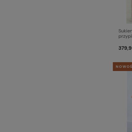
Sukien
przyp
379,9
NOWO