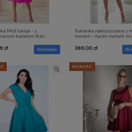
ka Midi fuksja - z
Sukienka nabłyszczana z 
inanym kwiatem Rubi
trenem - Karen metalik b
róż
9 zł
369,00 zł
Do koszyka
Do 
ŚĆ
NOWOŚĆ