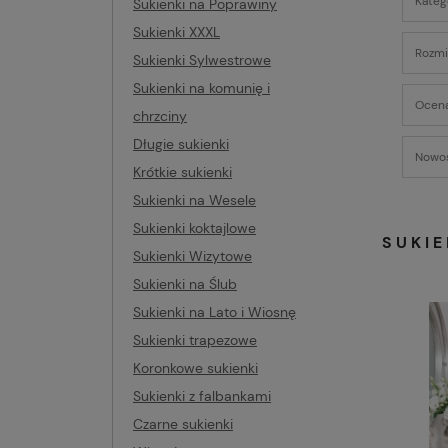
Kateg
Sukienki na Poprawiny
Sukienki XXXL
Rozmia
Sukienki Sylwestrowe
Sukienki na komunię i
Ocena
chrzciny
Długie sukienki
Nowoś
Krótkie sukienki
Sukienki na Wesele
Sukienki koktajlowe
SUKI
Sukienki Wizytowe
Sukienki na Ślub
Sukienki na Lato i Wiosnę
Sukienki trapezowe
Koronkowe sukienki
Sukienki z falbankami
Czarne sukienki