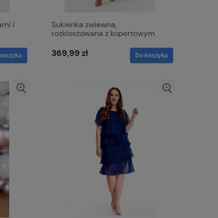
ami i
Sukienka zwiewna,
rozkloszowana z kopertowym
dekoltem - Viki połyskująca
zieleń
369,99 zł
koszyka
Do koszyka