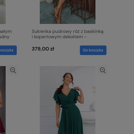
małym
Sukienka pudrowy róż z baskinką
rudny
i kopertowym dekoltem -
Simona
379,00 zł
koszyka
Do koszyka